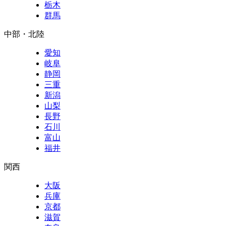
栃木
群馬
中部・北陸
愛知
岐阜
静岡
三重
新潟
山梨
長野
石川
富山
福井
関西
大阪
兵庫
京都
滋賀