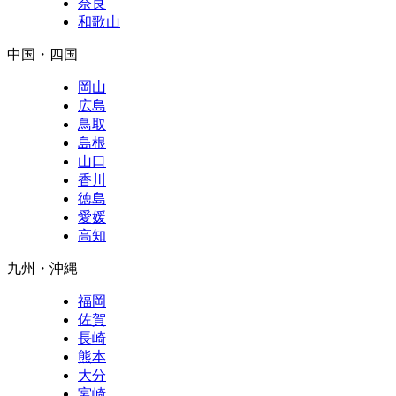
奈良
和歌山
中国・四国
岡山
広島
鳥取
島根
山口
香川
徳島
愛媛
高知
九州・沖縄
福岡
佐賀
長崎
熊本
大分
宮崎