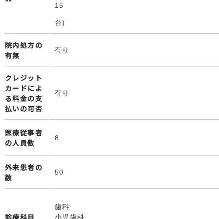
15
台)
院内処方の
有り
有無
クレジット
カードによ
有り
る料金の支
払いの可否
医療従事者
8
の人員数
外来患者の
50
数
歯科
診療科目
小児歯科