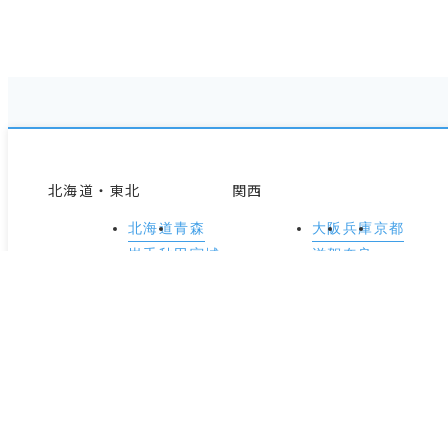
北海道・東北
関西
北海道
青森
大阪
兵庫
京都
岩手
秋田
宮城
滋賀
奈良
山形
福島
和歌山
関東
中国・四国
東京
神奈川
岡山
広島
鳥取
埼玉
千葉
茨城
島根
山口
香川
栃木
群馬
徳島
愛媛
高知