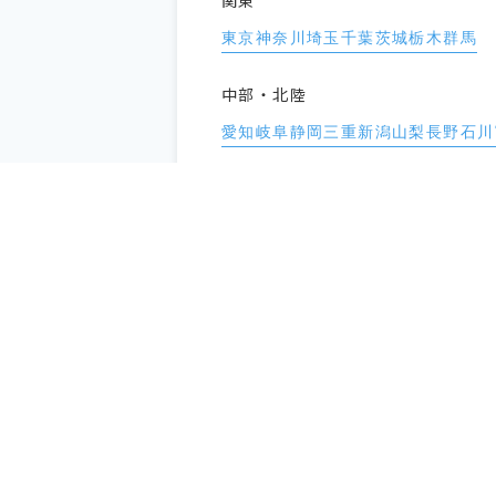
関東
東京
神奈川
埼玉
千葉
茨城
栃木
群馬
中部・北陸
愛知
岐阜
静岡
三重
新潟
山梨
長野
石川