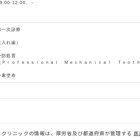
:00-12:00、－
－
の一次診療
（入れ歯）
予防処置
（Ｐｒｏｆｅｓｓｉｏｎａｌ Ｍｅｃｈａｎｉｃａｌ Ｔｏｏｔ
ッ素塗布
・クリニックの情報は、厚労省及び都道府県が管理する
医