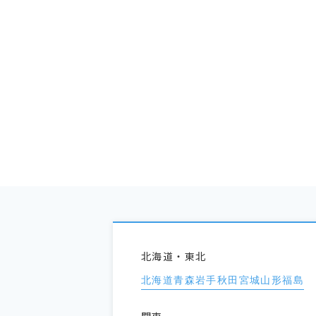
北海道・東北
北海道
青森
岩手
秋田
宮城
山形
福島