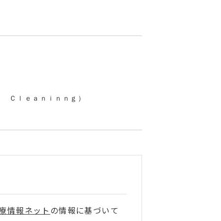
ｈ Ｃｌｅａｎｉｎｎｇ）
療情報ネット
の情報に基づいて