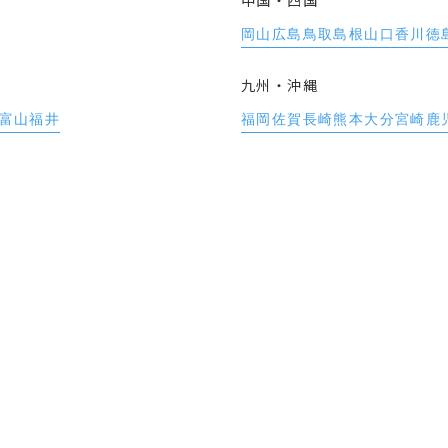
中国・四国
岡山
広島
鳥取
島根
山口
香川
徳
九州・沖縄
富山
福井
福岡
佐賀
長崎
熊本
大分
宮崎
鹿
全国一覧
6246
現在
件の求人を掲載中