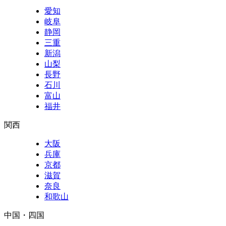
愛知
岐阜
静岡
三重
新潟
山梨
長野
石川
富山
福井
関西
大阪
兵庫
京都
滋賀
奈良
和歌山
中国・四国