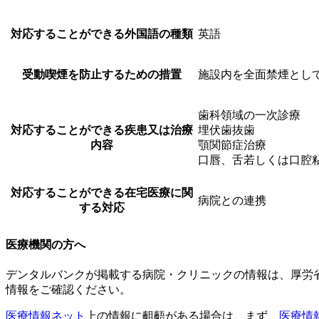
対応することができる外国語の種類
英語
受動喫煙を防止するための措置
施設内を全面禁煙とし
歯科領域の一次診療
対応することができる疾患又は治療
埋伏歯抜歯
内容
顎関節症治療
口唇、舌若しくは口腔
対応することができる在宅医療に関
病院との連携
する対応
医療機関の方へ
デンタルバンクが掲載する病院・クリニックの情報は、厚労
情報をご確認ください。
医療情報ネット
上の情報に齟齬がある場合は、まず、
医療情