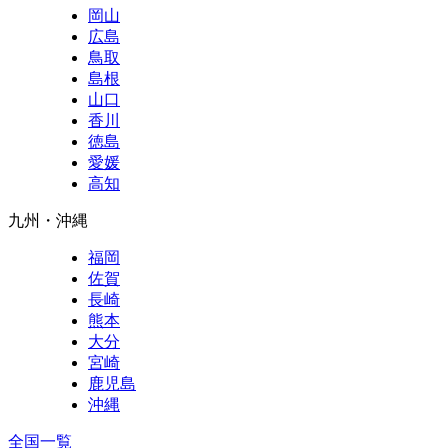
岡山
広島
鳥取
島根
山口
香川
徳島
愛媛
高知
九州・沖縄
福岡
佐賀
長崎
熊本
大分
宮崎
鹿児島
沖縄
全国一覧