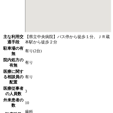
主な利用交
【県立中央病院】バス停から徒歩１分。ＪＲ蔵
通手段
本駅から徒歩２分
駐車場の有
有り(2台)
無
院内処方の
有り
有無
医療に関す
る相談員の
有り
配置
医療従事者
3
の人員数
外来患者の
10
数
歯科