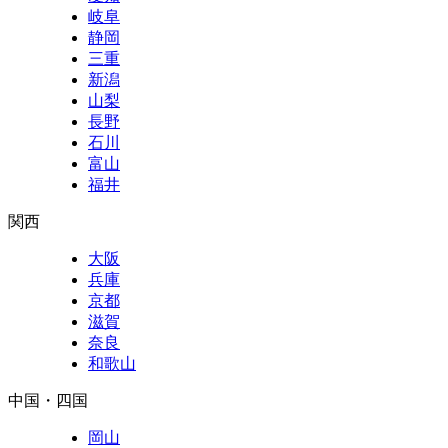
岐阜
静岡
三重
新潟
山梨
長野
石川
富山
福井
関西
大阪
兵庫
京都
滋賀
奈良
和歌山
中国・四国
岡山