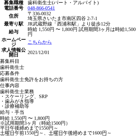
募集職種
歯科衛生士(パート・アルバイト)
電話番号
048-866-0541
〒336-0032
住所
埼玉県さいたま市南区四谷 2-7-1
最寄り駅
JR武蔵野線「西浦和駅」より徒歩12分
時給 1,550円 〜 1,800円 試用期間3ヶ月は時給1,500
給与
円
ホームペー
こちらから
ジ
求人情報公
2021/12/01
開日
募集科目
歯科衛生士
応募条件
歯科衛生士免許をお持ちの方
仕事内容
歯科衛生士業務
・スケーリング、SRP
・歯みがき指導
・診療補助等
給与・手当
時給 1,550円 〜 1,800円
※試用期間3ヶ月（時給1500円）
平日午後締めまで1550円～
土曜日午前1550円～、土曜日午後締めまで1600円～