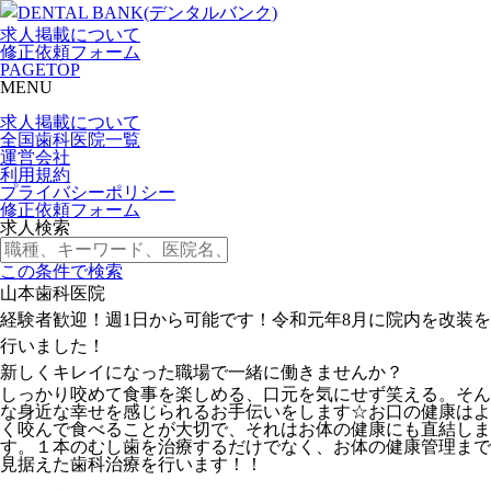
求人掲載について
修正依頼フォーム
PAGETOP
MENU
求人掲載について
全国歯科医院一覧
運営会社
利用規約
プライバシーポリシー
修正依頼フォーム
求人検索
この条件で検索
山本歯科医院
経験者歓迎！週1日から可能です！令和元年8月に院内を改装を
行いました！
新しくキレイになった職場で一緒に働きませんか？
しっかり咬めて食事を楽しめる、口元を気にせず笑える。そん
な身近な幸せを感じられるお手伝いをします☆お口の健康はよ
く咬んで食べることが大切で、それはお体の健康にも直結しま
す。１本のむし歯を治療するだけでなく、お体の健康管理まで
見据えた歯科治療を行います！！