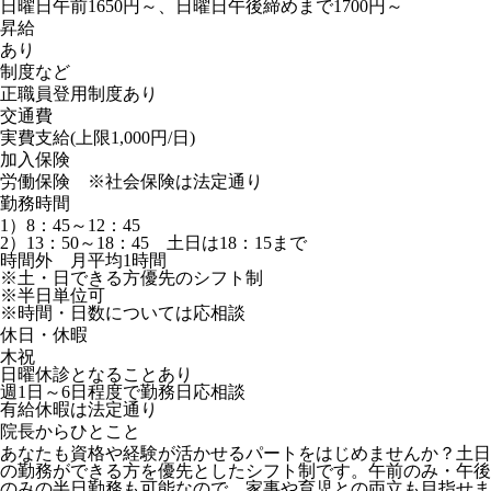
日曜日午前1650円～、日曜日午後締めまで1700円～
昇給
あり
制度など
正職員登用制度あり
交通費
実費支給(上限1,000円/日)
加入保険
労働保険 ※社会保険は法定通り
勤務時間
1）8：45～12：45
2）13：50～18：45 土日は18：15まで
時間外 月平均1時間
※土・日できる方優先のシフト制
※半日単位可
※時間・日数については応相談
休日・休暇
木祝
日曜休診となることあり
週1日～6日程度で勤務日応相談
有給休暇は法定通り
院長からひとこと
あなたも資格や経験が活かせるパートをはじめませんか？土日
の勤務ができる方を優先としたシフト制です。午前のみ・午後
のみの半日勤務も可能なので、家事や育児との両立も目指せま