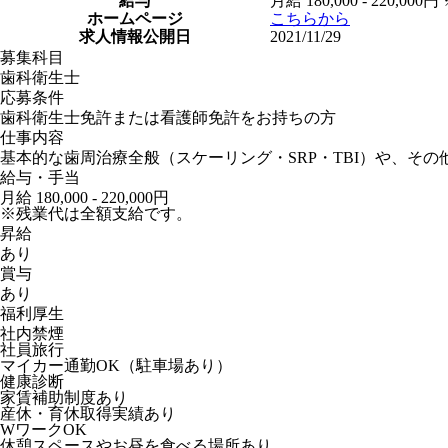
給与
月給 180,000 - 220
ホームページ
こちらから
求人情報公開日
2021/11/29
募集科目
歯科衛生士
応募条件
歯科衛生士免許または看護師免許をお持ちの方
仕事内容
基本的な歯周治療全般（スケーリング・SRP・TBI）や、その
給与・手当
月給 180,000 - 220,000円
※残業代は全額支給です。
昇給
あり
賞与
あり
福利厚生
社内禁煙
社員旅行
マイカー通勤OK（駐車場あり）
健康診断
家賃補助制度あり
産休・育休取得実績あり
WワークOK
休憩スペースやお昼を食べる場所あり