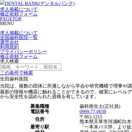
求人掲載について
修正依頼フォーム
PAGETOP
MENU
求人掲載について
全国歯科医院一覧
運営会社
利用規約
プライバシーポリシー
修正依頼フォーム
求人検索
この条件で検索
生田歯科医院
当院は、複数の団体に所属しながら学会や研究機構で理事や講
最新の情報や機器に触れることができるので、確実にレベルア
から安全性を認められた資格を有しています。
募集職種
歯科衛生士(正社員)
電話番号
0969-77-0039
〒863-1215
住所
熊本県天草市河浦町白木
最寄り駅
「一本末バス停」より徒