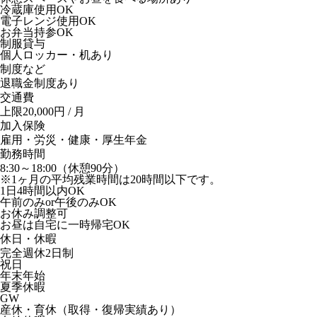
冷蔵庫使用OK
電子レンジ使用OK
お弁当持参OK
制服貸与
個人ロッカー・机あり
制度など
退職金制度あり
交通費
上限20,000円 / 月
加入保険
雇用・労災・健康・厚生年金
勤務時間
8:30～18:00（休憩90分）
※1ヶ月の平均残業時間は20時間以下です。
1日4時間以内OK
午前のみor午後のみOK
お休み調整可
お昼は自宅に一時帰宅OK
休日・休暇
完全週休2日制
祝日
年末年始
夏季休暇
GW
産休・育休（取得・復帰実績あり）