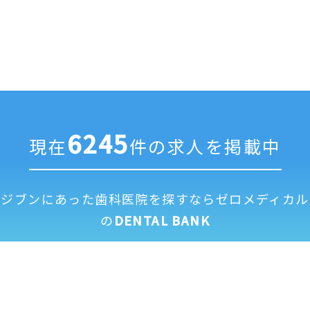
6245
現在
件の求人を掲載中
ジブンにあった歯科医院を探すなら
ゼロメディカル
の
DENTAL BANK
求人掲載に
全国歯科医
運営
利用
個人情報保
修正依頼フ
ついて
院一覧
会社
規約
護方針
ォーム