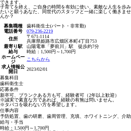
できます。
子育てを終え、ご自身の時間を有効に使い、素敵な人生を歩み
たいと願うあなた、同世代のスタッフと一緒に楽しく働きませ
んか？
募集職種
歯科衛生士(パート・非常勤)
電話番号
079-236-2219
〒671-1114
住所
兵庫県姫路市広畑区本町4丁目753
最寄り駅
山陽電車「夢前川」駅 徒歩約7分
給与
時給：1,500円～1,700円
ホームペー
こちらから
ジ
求人情報公
2023/02/01
開日
募集科目
歯科衛生士
応募条件
新卒可、ブランクある方も可、経験者可（2年以上歓迎）
※誠実で素直な方であれば、経験の有無は問いません。
※タバコを吸わない方を希望します。
仕事内容
予防処置、歯の研磨、歯周管理、充填、ホワイトニング、介助
給与・手当
時給：1,500円～1,700円