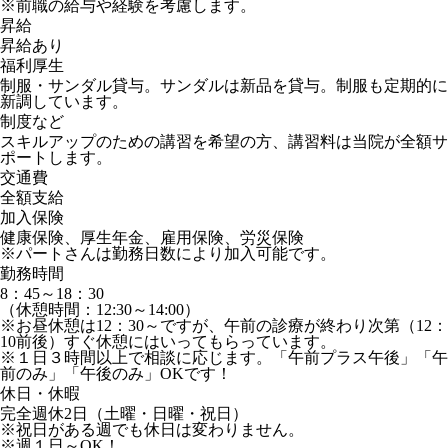
※前職の給与や経験を考慮します。
昇給
昇給あり
福利厚生
制服・サンダル貸与。サンダルは新品を貸与。制服も定期的に
新調しています。
制度など
スキルアップのための講習を希望の方、講習料は当院が全額サ
ポートします。
交通費
全額支給
加入保険
健康保険、厚生年金、雇用保険、労災保険
※パートさんは勤務日数により加入可能です。
勤務時間
8：45～18：30
（休憩時間：12:30～14:00）
※お昼休憩は12：30～ですが、午前の診療が終わり次第（12：
10前後）すぐ休憩にはいってもらっています。
※１日３時間以上で相談に応じます。「午前プラス午後」「午
前のみ」「午後のみ」OKです！
休日・休暇
完全週休2日（土曜・日曜・祝日）
※祝日がある週でも休日は変わりません。
※週１日～OK！