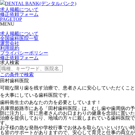
求人掲載について
修正依頼フォーム
PAGETOP
MENU
求人掲載について
全国歯科医院一覧
運営会社
利用規約
プライバシーポリシー
修正依頼フォーム
求人検索
この条件で検索
田村歯科医院
可能な限り歯を残す治療で、患者さんに安心していただくこと
を大事にしている歯科医院です。
歯科衛生士のあなたの力を必要としています！
兵庫県姫路市にある「田村歯科医院」は、むし歯や歯周病の予
防に注力し、常に患者さんのお口まわりの健康を念頭に置いた
治療を提供しており、地域の方々に親しまれている歯科医院で
す。
お子様の急な発熱や学校行事でお休みを取らないといけない時
も皆のサポートがありますので、安心して育児と仕事の両立が