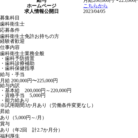
給与
月給200,000円〜225,000
ホームページ
こちらから
求人情報公開日
2023/04/05
募集科目
歯科衛生士
応募条件
歯科衛生士免許お持ちの方
経験者歓迎
仕事内容
歯科衛生士業務全般
・歯科予防措置
・歯科診療補助
・歯科保健指導
給与・手当
月給 200,000円〜225,000円
給与内訳
・基本給 200,000円～220,000円
・資格手当 5,000円
・能力給あり
※試用期間3か月あり（労働条件変更なし）
昇給
あり（5,000円～/月）
賞与
あり（年2回 計2.7か月分）
福利厚生