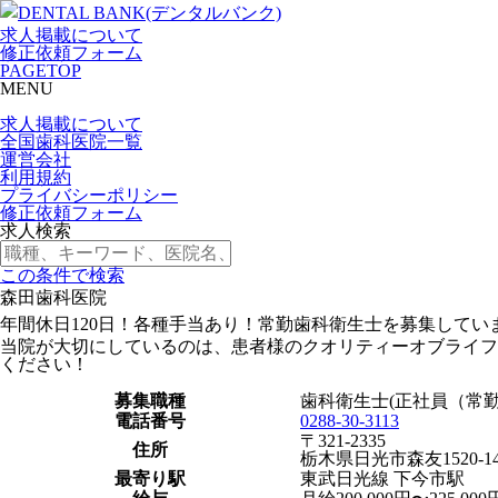
求人掲載について
修正依頼フォーム
PAGETOP
MENU
求人掲載について
全国歯科医院一覧
運営会社
利用規約
プライバシーポリシー
修正依頼フォーム
求人検索
この条件で検索
森田歯科医院
年間休日120日！各種手当あり！常勤歯科衛生士を募集してい
当院が大切にしているのは、患者様のクオリティーオブライフ
ください！
募集職種
歯科衛生士(正社員（常勤
電話番号
0288-30-3113
〒321-2335
住所
栃木県日光市森友1520-14
最寄り駅
東武日光線 下今市駅