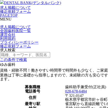
求人掲載について
修正依頼フォーム
PAGETOP
MENU
求人掲載について
全国歯科医院一覧
運営会社
利用規約
プライバシーポリシー
修正依頼フォーム
求人検索
この条件で検索
ゆみ歯科
資格・経験不問！働きやすい時間帯で時間外も少なく、ご家庭
業務は丁寧に基礎から指導しますので、未経験の方も安心です
ます。
募集職種
歯科助手兼受付(正社員)
電話番号
028-678-6484
〒321-0147
住所
栃木県宇都宮市針ヶ谷町47
最寄り駅
雀宮駅から直線距離で1.6