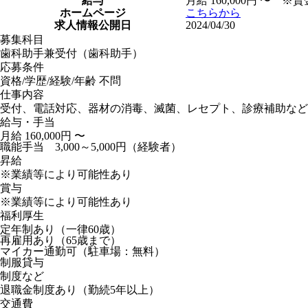
給与
月給 160,000円 〜
ホームページ
こちらから
求人情報公開日
2024/04/30
募集科目
歯科助手兼受付（歯科助手）
応募条件
資格/学歴/経験/年齢 不問
仕事内容
受付、電話対応、器材の消毒、滅菌、レセプト、診療補助など
給与・手当
月給 160,000円 〜
職能手当 3,000～5,000円（経験者）
昇給
※業績等により可能性あり
賞与
※業績等により可能性あり
福利厚生
定年制あり（一律60歳）
再雇用あり（65歳まで）
マイカー通勤可（駐車場：無料）
制服貸与
制度など
退職金制度あり（勤続5年以上）
交通費