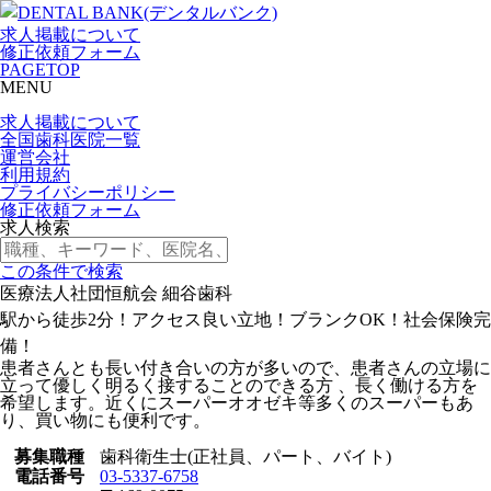
求人掲載について
修正依頼フォーム
PAGETOP
MENU
求人掲載について
全国歯科医院一覧
運営会社
利用規約
プライバシーポリシー
修正依頼フォーム
求人検索
この条件で検索
医療法人社団恒航会 細谷歯科
駅から徒歩2分！アクセス良い立地！ブランクOK！社会保険完
備！
患者さんとも長い付き合いの方が多いので、患者さんの立場に
立って優しく明るく接することのできる方 、長く働ける方を
希望します。近くにスーパーオオゼキ等多くのスーパーもあ
り、買い物にも便利です。
募集職種
歯科衛生士(正社員、パート、バイト)
電話番号
03-5337-6758