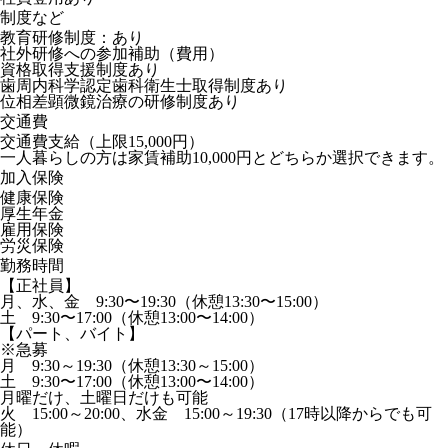
制度など
教育研修制度：あり
社外研修への参加補助（費用）
資格取得支援制度あり
歯周内科学認定歯科衛生士取得制度あり
位相差顕微鏡治療の研修制度あり
交通費
交通費支給（上限15,000円）
一人暮らしの方は家賃補助10,000円とどちらか選択できます。
加入保険
健康保険
厚生年金
雇用保険
労災保険
勤務時間
【正社員】
月、水、金 9:30〜19:30（休憩13:30〜15:00）
土 9:30〜17:00（休憩13:00〜14:00）
【パート、バイト】
※急募
月 9:30～19:30（休憩13:30～15:00）
土 9:30〜17:00（休憩13:00〜14:00）
月曜だけ、土曜日だけも可能
火 15:00～20:00、水金 15:00～19:30（17時以降からでも可
能）