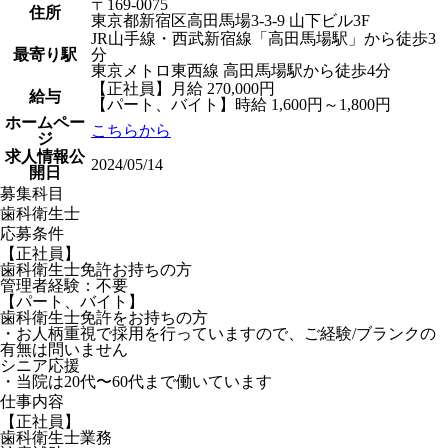
〒169-0075
住所
東京都新宿区高田馬場3-3-9 山下ビル3F
JR山手線・西武新宿線「高田馬場駅」から徒歩3
最寄り駅
分
東京メトロ東西線 高田馬場駅から徒歩4分
【正社員】月給 270,000円
給与
【パート、バイト】時給 1,600円～1,800円
ホームペー
こちらから
ジ
求人情報公
2024/05/14
開日
募集科目
歯科衛生士
応募条件
【正社員】
歯科衛生士免許お持ちの方
管理者経験：不要
【パート、バイト】
歯科衛生士免許をお持ちの方
・お人柄重視で採用を行っていますので、ご経験/ブランクの
有無は問いません
シニア応援
・当院は20代〜60代まで働いています
仕事内容
【正社員】
歯科衛生士業務