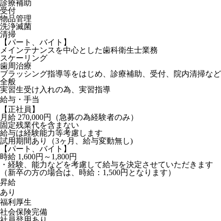
診療補助
受付
物品管理
洗浄滅菌
清掃
【パート、バイト】
メインテナンスを中心とした歯科衛生士業務
スケーリング
歯周治療
ブラッシング指導等をはじめ、診療補助、受付、院内清掃など
全般
実習生受け入れの為、実習指導
給与・手当
【正社員】
月給 270,000円（急募の為経験者のみ）
固定残業代を含まない
給与は経験能力等考慮します
試用期間あり（3ヶ月、給与変動無し)
【パート、バイト】
時給 1,600円～1,800円
・経験、能力などを考慮して給与を決定させていただきます
（新卒の方の場合は、時給：1,500円となります）
昇給
あり
福利厚生
社会保険完備
社員登用あり