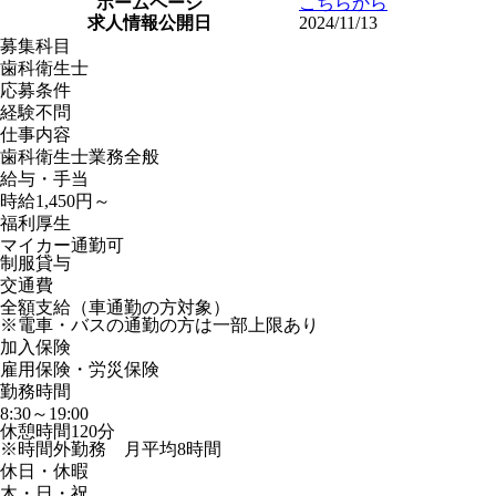
ホームページ
こちらから
求人情報公開日
2024/11/13
募集科目
歯科衛生士
応募条件
経験不問
仕事内容
歯科衛生士業務全般
給与・手当
時給1,450円～
福利厚生
マイカー通勤可
制服貸与
交通費
全額支給（車通勤の方対象）
※電車・バスの通勤の方は一部上限あり
加入保険
雇用保険・労災保険
勤務時間
8:30～19:00
休憩時間120分
※時間外勤務 月平均8時間
休日・休暇
木・日・祝