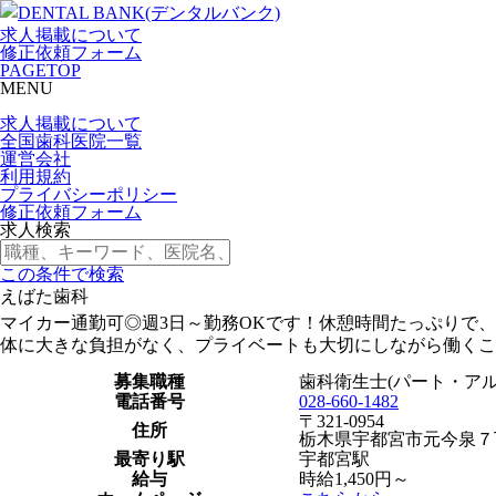
求人掲載について
修正依頼フォーム
PAGETOP
MENU
求人掲載について
全国歯科医院一覧
運営会社
利用規約
プライバシーポリシー
修正依頼フォーム
求人検索
この条件で検索
えばた歯科
マイカー通勤可◎週3日～勤務OKです！休憩時間たっぷりで
体に大きな負担がなく、プライベートも大切にしながら働くこ
募集職種
歯科衛生士(パート・アル
電話番号
028-660-1482
〒321-0954
住所
栃木県宇都宮市元今泉７
最寄り駅
宇都宮駅
給与
時給1,450円～