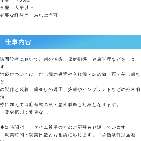
年齢：〜59歳
学歴：大学以上
必要な経験等：あれば尚可
仕事内容
訪問診療において、歯の治療、保健指導、健康管理などをしま
す。
治療については、むし歯の処置や入れ歯・詰め物・冠・差し歯な
ど
の製作と装着、歯並びの矯正、抜歯やインプラントなどの外科的
治
療に加えて口腔領域の良・悪性腫瘍も対象となります。
・変更範囲：変更なし
◆短時間パートタイム希望の方のご応募も歓迎しています！
就業時間・就業日数とも相談に応じます。（労働条件別途相