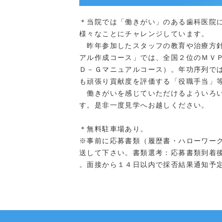
＊当院では「働きがい」のある歯科医院
様々なことにチャレンジしています。
昨年参加したスタッフの教育や治療方針
アル作成コース」では、全国２位のＭＶ
Ｄ－Ｇマニュアルコース）。年功序列で
も頑張り貢献度を評価する「役職手当」
働きがいを感じていただけるよういろい
す。是非一度見学へお越しください。
＊無料駐車場あり。
※事前に応募書類（履歴書・ハローワー
送して下さい。書類選考：応募書類到着
。面接から１４日以内で採否結果通知予