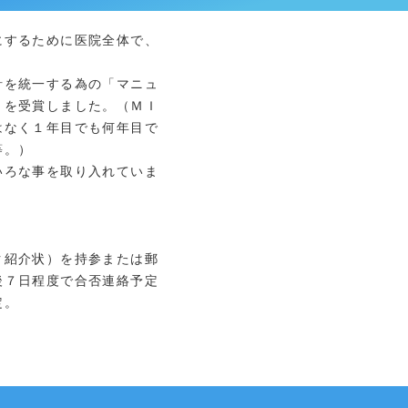
にするために医院全体で、
を統一する為の「マニュ
Ｐを受賞しました。（ＭＩ
はなく１年目でも何年目で
等。）
ろな事を取り入れていま
ク紹介状）を持参または郵
後７日程度で合否連絡予定
定。