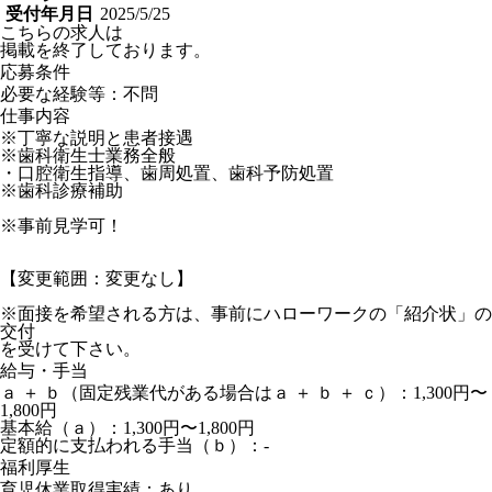
受付年月日
2025/5/25
こちらの求人は
掲載を終了しております。
応募条件
必要な経験等：不問
仕事内容
※丁寧な説明と患者接遇
※歯科衛生士業務全般
・口腔衛生指導、歯周処置、歯科予防処置
※歯科診療補助
※事前見学可！
【変更範囲：変更なし】
※面接を希望される方は、事前にハローワークの「紹介状」の
交付
を受けて下さい。
給与・手当
ａ ＋ ｂ（固定残業代がある場合はａ ＋ ｂ ＋ ｃ）：1,300円〜
1,800円
基本給（ａ）：1,300円〜1,800円
定額的に支払われる手当（ｂ）：-
福利厚生
育児休業取得実績：あり