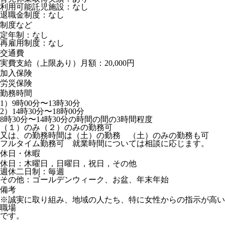
利用可能託児施設：なし
退職金制度：なし
制度など
定年制：なし
再雇用制度：なし
交通費
実費支給（上限あり）月額：20,000円
加入保険
労災保険
勤務時間
1）9時00分〜13時30分
2）14時30分〜18時00分
8時30分〜14時30分の時間の間の3時間程度
（１）のみ（２）のみの勤務可
又は、の勤務時間は（土）の勤務 （土）のみの勤務も可
フルタイム勤務可 就業時間については相談に応じます。
休日・休暇
休日：木曜日，日曜日，祝日，その他
週休二日制：毎週
その他：ゴールデンウィーク、お盆、年末年始
備考
※誠実に取り組み、地域の人たち、特に女性からの指示が高い
職場
です。