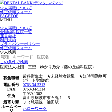
求人掲載について
修正依頼フォーム
PAGETOP
MENU
求人掲載について
全国歯科医院一覧
運営会社
利用規約
プライバシーポリシー
修正依頼フォーム
求人検索
この条件で検索
医療法人社団 三望・ゆかり乃介（藤の丘歯科医院）
歯科衛生士 ★未経験者歓迎 ★短時間勤務可
募集職種
(パート労働者)
電話番号
0763-34-5313
FAX
0763-34-5314
〒939-1302
住所
富山県砺波市東石丸１－３
最寄り駅
ＪＲ城端線 油田駅
ホームペー
ハローワーク
ジ