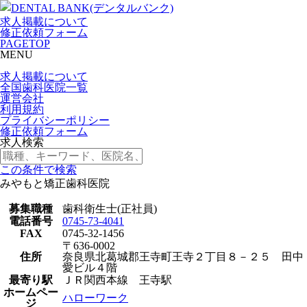
求人掲載について
修正依頼フォーム
PAGETOP
MENU
求人掲載について
全国歯科医院一覧
運営会社
利用規約
プライバシーポリシー
修正依頼フォーム
求人検索
この条件で検索
みやもと矯正歯科医院
募集職種
歯科衛生士(正社員)
電話番号
0745-73-4041
FAX
0745-32-1456
〒636-0002
住所
奈良県北葛城郡王寺町王寺２丁目８－２５ 田中
愛ビル４階
最寄り駅
ＪＲ関西本線 王寺駅
ホームペー
ハローワーク
ジ