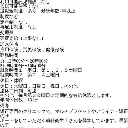
利用可能託児施設：なし
入居可能住宅：なし
退職金制度：あり 勤続年数2年以上
制度など
定年制：なし
再雇用制度：なし
交通費
実費支給（上限なし）
加入保険
雇用保険，労災保険，健康保険
勤務時間
1）12時00分〜20時00分
2）8時00分〜16時00分
就業時間１ 平日、第１，３，５土曜日
就業時間２ 第２，４土曜日
休日・休暇
休日：水曜日，日曜日，祝日，その他
週休二日制：毎週
その他：毎月第３金曜日に定期的な有給休暇とします。
年間休日数：131日
備考
矯正専門のクリニックで、マルチブラケットやアライナー矯正
のサ
ポートをしていただく歯科衛生士さんを募集しています。最新
のデ