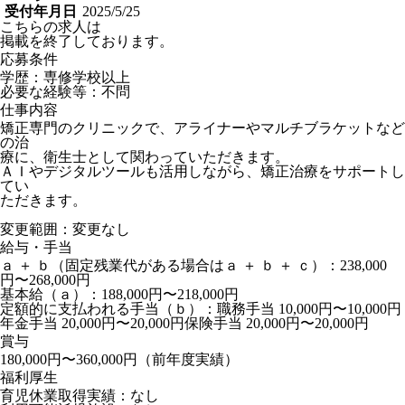
受付年月日
2025/5/25
こちらの求人は
掲載を終了しております。
応募条件
学歴：専修学校以上
必要な経験等：不問
仕事内容
矯正専門のクリニックで、アライナーやマルチブラケットなど
の治
療に、衛生士として関わっていただきます。
ＡＩやデジタルツールも活用しながら、矯正治療をサポートし
てい
ただきます。
変更範囲：変更なし
給与・手当
ａ ＋ ｂ（固定残業代がある場合はａ ＋ ｂ ＋ ｃ）：238,000
円〜268,000円
基本給（ａ）：188,000円〜218,000円
定額的に支払われる手当（ｂ）：職務手当 10,000円〜10,000円
年金手当 20,000円〜20,000円保険手当 20,000円〜20,000円
賞与
180,000円〜360,000円（前年度実績）
福利厚生
育児休業取得実績：なし