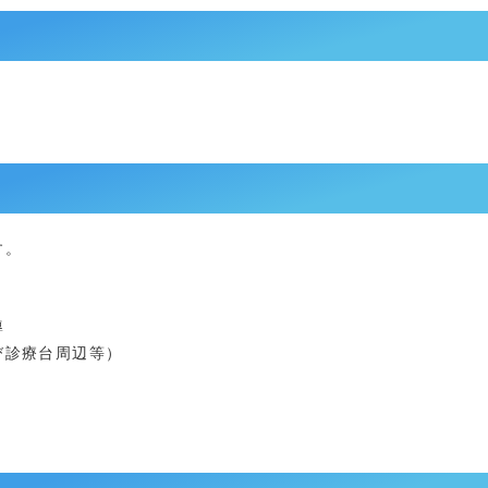
す。
導
び診療台周辺等）