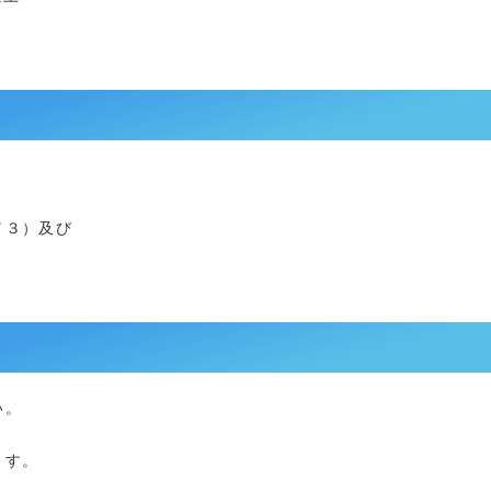
／３）及び
い。
』
ます。