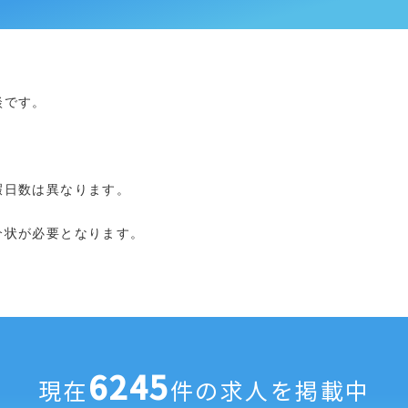
談です。
。
暇日数は異なります。
介状が必要となります。
6245
現在
件の求人を掲載中