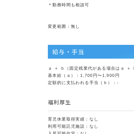
＊勤務時間も相談可
変更範囲：無し
給与・手当
ａ ＋ ｂ（固定残業代がある場合はａ ＋ ｂ 
基本給（ａ）：1,700円〜1,900円
定額的に支払われる手当（ｂ）：-
福利厚生
育児休業取得実績：なし
利用可能託児施設：なし
入居可能住宅：なし