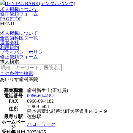
求人掲載について
修正依頼フォーム
PAGETOP
MENU
求人掲載について
全国歯科医院一覧
運営会社
利用規約
プライバシーポリシー
修正依頼フォーム
求人検索
この条件で検索
あいりす歯科医院
募集職種
歯科衛生士(正社員)
電話番号
0966-69-4182
FAX
0966-69-4182
〒869-5451
住所
熊本県葦北郡芦北町大字道川内６－９
最寄り駅
佐敷駅
ホームペー
ハローワーク
ジ
受付年月日
2025/4/25