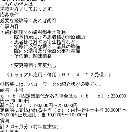
こちらの求人は
掲載を終了しております。
応募条件
必要な経験等：あれば尚可
仕事内容
＊歯科医院での歯科衛生士業務
・院長指示による患者様の治療補助
・患者様に対する衛生指導など
・治療に必要な機器、器具の準備
・院内の清掃及び治療の事前準備
・その他、関連業務
＊変更範囲：変更無し
《トライアル雇用・併用（Ｒ７．４．２２受理）》
◎応募には、ハローワークの紹介状が必要です。
給与・手当
ａ ＋ ｂ（固定残業代がある場合はａ ＋ ｂ ＋ ｃ）：230,000
円〜290,000円
基本給（ａ）：190,000円〜250,000円
定額的に支払われる手当（ｂ）：歯科衛生士手当 30,000円〜
30,000円正規雇用手当 10,000円〜10,000円
賞与
計 2.50ヶ月分（前年度実績）