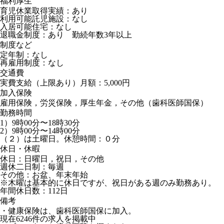
福利厚生
育児休業取得実績：あり
利用可能託児施設：なし
入居可能住宅：なし
退職金制度：あり 勤続年数3年以上
制度など
定年制：なし
再雇用制度：なし
交通費
実費支給（上限あり）月額：5,000円
加入保険
雇用保険，労災保険，厚生年金，その他（歯科医師国保）
勤務時間
1）9時00分〜18時30分
2）9時00分〜14時00分
（２）は土曜日。休憩時間：０分
休日・休暇
休日：日曜日，祝日，その他
週休二日制：毎週
その他：お盆、年末年始
※木曜は基本的に休日ですが、祝日がある週のみ勤務あり。
年間休日数：112日
備考
・健康保険は、歯科医師国保に加入。
現在
6246
件の求人を掲載中