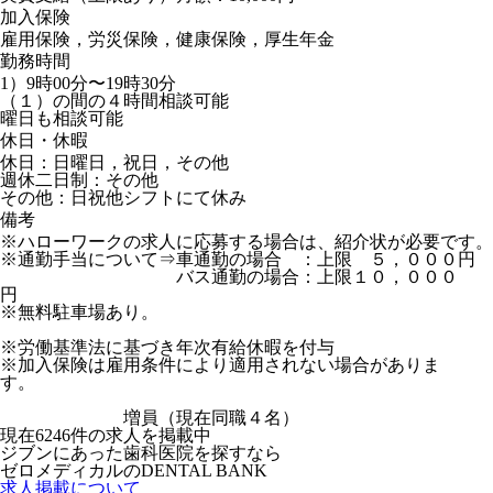
加入保険
雇用保険，労災保険，健康保険，厚生年金
勤務時間
1）9時00分〜19時30分
（１）の間の４時間相談可能
曜日も相談可能
休日・休暇
休日：日曜日，祝日，その他
週休二日制：その他
その他：日祝他シフトにて休み
備考
※ハローワークの求人に応募する場合は、紹介状が必要です。
※通勤手当について⇒車通勤の場合 ：上限 ５，０００円
バス通勤の場合：上限１０，０００
円
※無料駐車場あり。
※労働基準法に基づき年次有給休暇を付与
※加入保険は雇用条件により適用されない場合がありま
す。
増員（現在同職４名）
現在
6246
件の求人を掲載中
ジブンにあった歯科医院を探すなら
ゼロメディカルの
DENTAL BANK
求人掲載について