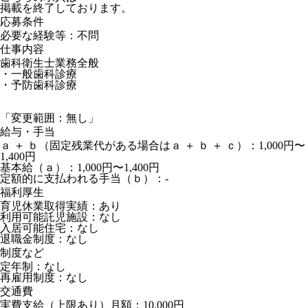
掲載を終了しております。
応募条件
必要な経験等：不問
仕事内容
歯科衛生士業務全般
・一般歯科診療
・予防歯科診療
「変更範囲：無し」
給与・手当
ａ ＋ ｂ（固定残業代がある場合はａ ＋ ｂ ＋ ｃ）：1,000円〜
1,400円
基本給（ａ）：1,000円〜1,400円
定額的に支払われる手当（ｂ）：-
福利厚生
育児休業取得実績：あり
利用可能託児施設：なし
入居可能住宅：なし
退職金制度：なし
制度など
定年制：なし
再雇用制度：なし
交通費
実費支給（上限あり）月額：10,000円