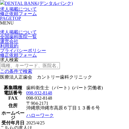
求人掲載について
修正依頼フォーム
PAGETOP
MENU
求人掲載について
全国歯科医院一覧
運営会社
利用規約
プライバシーポリシー
修正依頼フォーム
求人検索
この条件で検索
医療法人正歯会 カントリー歯科クリニック
募集職種
歯科衛生士（パート）(パート労働者)
電話番号
098-932-8148
FAX
098-932-8148
〒904-2171
住所
沖縄県沖縄市高原６丁目１３番６号
ホームペー
ハローワーク
ジ
受付年月日
2025/4/25
こちらの求人は