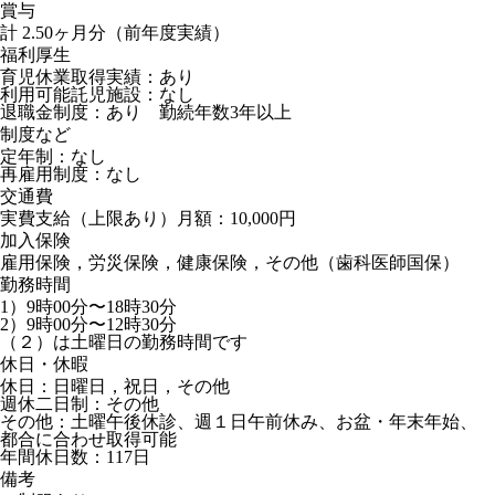
賞与
計 2.50ヶ月分（前年度実績）
福利厚生
育児休業取得実績：あり
利用可能託児施設：なし
退職金制度：あり 勤続年数3年以上
制度など
定年制：なし
再雇用制度：なし
交通費
実費支給（上限あり）月額：10,000円
加入保険
雇用保険，労災保険，健康保険，その他（歯科医師国保）
勤務時間
1）9時00分〜18時30分
2）9時00分〜12時30分
（２）は土曜日の勤務時間です
休日・休暇
休日：日曜日，祝日，その他
週休二日制：その他
その他：土曜午後休診、週１日午前休み、お盆・年末年始、
都合に合わせ取得可能
年間休日数：117日
備考