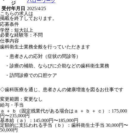
ハローワーク
ジ
受付年月日
2025/4/25
こちらの求人は
掲載を終了しております。
応募条件
学歴：短大以上
必要な経験等：不問
仕事内容
歯科衛生士業務全般を行っていただきます
・患者さんの応対（症状の問診等）
・診療の補助、ならびに介助などの歯科衛生業務
・訪問診療での口腔ケア
◇歯科医療を通じ、患者さんの健康増進を図るお仕事です
変更範囲：変更なし
給与・手当
ａ ＋ ｂ（固定残業代がある場合はａ ＋ ｂ ＋ ｃ）：175,000
円〜235,000円
基本給（ａ）：145,000円〜185,000円
定額的に支払われる手当（ｂ）：歯科衛生士手当 30,000円〜
50,000円