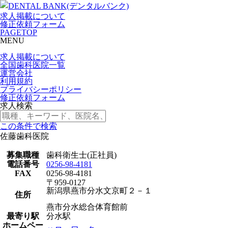
求人掲載について
修正依頼フォーム
PAGETOP
MENU
求人掲載について
全国歯科医院一覧
運営会社
利用規約
プライバシーポリシー
修正依頼フォーム
求人検索
この条件で検索
佐藤歯科医院
募集職種
歯科衛生士(正社員)
電話番号
0256-98-4181
FAX
0256-98-4181
〒959-0127
新潟県燕市分水文京町２－１
住所
燕市分水総合体育館前
最寄り駅
分水駅
ホームペー