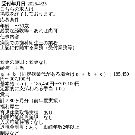
受付年月日
2025/4/25
こちらの求人は
掲載を終了しております。
応募条件
年齢：〜59歳
必要な経験等：あれば尚可
仕事内容
病院での歯科衛生士の業務
上記に付随する業務（受付業務等）
変更の範囲：変更なし
給与・手当
ａ ＋ ｂ（固定残業代がある場合はａ ＋ ｂ ＋ ｃ）：185,450
円〜307,100円
基本給（ａ）：185,450円〜307,100円
定額的に支払われる手当（ｂ）：-
賞与
計 2.80ヶ月分（前年度実績）
福利厚生
育児休業取得実績：あり
利用可能託児施設：なし
入居可能住宅：なし
退職金制度：あり 勤続年数2年以上
制度など