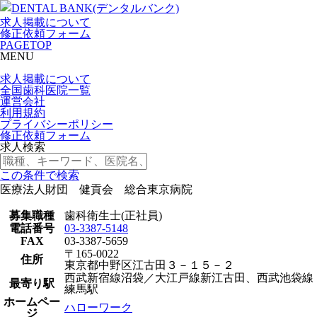
求人掲載について
修正依頼フォーム
PAGETOP
MENU
求人掲載について
全国歯科医院一覧
運営会社
利用規約
プライバシーポリシー
修正依頼フォーム
求人検索
この条件で検索
医療法人財団 健貢会 総合東京病院
募集職種
歯科衛生士(正社員)
電話番号
03-3387-5148
FAX
03-3387-5659
〒165-0022
住所
東京都中野区江古田３－１５－２
西武新宿線沼袋／大江戸線新江古田、西武池袋線
最寄り駅
練馬駅
ホームペー
ハローワーク
ジ