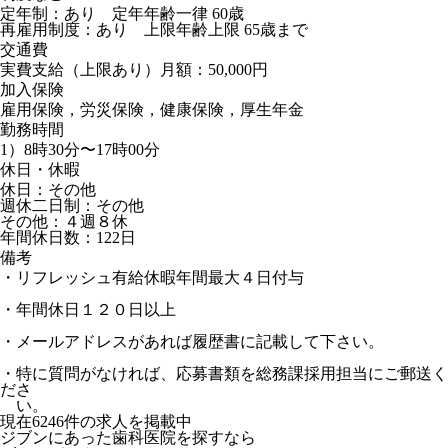
定年制：あり 定年年齢一律 60歳
再雇用制度：あり 上限年齢上限 65歳まで
交通費
実費支給（上限あり）月額：50,000円
加入保険
雇用保険，労災保険，健康保険，厚生年金
勤務時間
1）8時30分〜17時00分
休日・休暇
休日：その他
週休二日制：その他
その他：４週８休
年間休日数：122日
備考
・リフレッシュ有給休暇年間最大４日付与
・年間休日１２０日以上
・メールアドレスがあれば履歴書に記載して下さい。
・特に質問がなければ、応募書類を総務課採用担当にご郵送く
ださ
い。
現在
6246
件の求人を掲載中
ジブンにあった歯科医院を探すなら