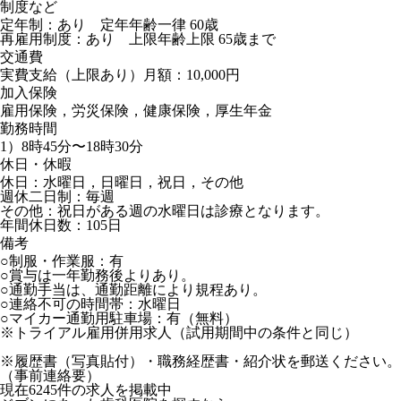
制度など
定年制：あり 定年年齢一律 60歳
再雇用制度：あり 上限年齢上限 65歳まで
交通費
実費支給（上限あり）月額：10,000円
加入保険
雇用保険，労災保険，健康保険，厚生年金
勤務時間
1）8時45分〜18時30分
休日・休暇
休日：水曜日，日曜日，祝日，その他
週休二日制：毎週
その他：祝日がある週の水曜日は診療となります。
年間休日数：105日
備考
○制服・作業服：有
○賞与は一年勤務後よりあり。
○通勤手当は、通勤距離により規程あり。
○連絡不可の時間帯：水曜日
○マイカー通勤用駐車場：有（無料）
※トライアル雇用併用求人（試用期間中の条件と同じ）
※履歴書（写真貼付）・職務経歴書・紹介状を郵送ください。
（事前連絡要）
現在
6245
件の求人を掲載中