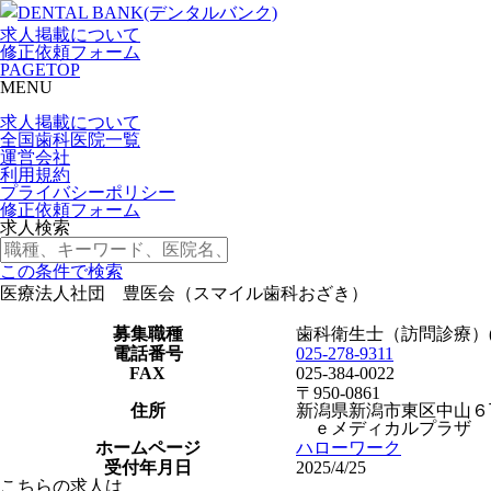
求人掲載について
修正依頼フォーム
PAGETOP
MENU
求人掲載について
全国歯科医院一覧
運営会社
利用規約
プライバシーポリシー
修正依頼フォーム
求人検索
この条件で検索
医療法人社団 豊医会（スマイル歯科おざき）
募集職種
歯科衛生士（訪問診療）(
電話番号
025-278-9311
FAX
025-384-0022
〒950-0861
住所
新潟県新潟市東区中山６
ｅメディカルプラザ 
ホームページ
ハローワーク
受付年月日
2025/4/25
こちらの求人は