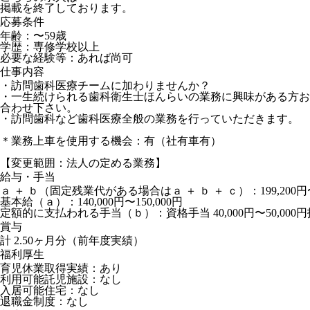
掲載を終了しております。
応募条件
年齢：〜59歳
学歴：専修学校以上
必要な経験等：あれば尚可
仕事内容
・訪問歯科医療チームに加わりませんか？
・一生続けられる歯科衛生士ほんらいの業務に興味がある方お
合わせ下さい。
・訪問歯科など歯科医療全般の業務を行っていただきます。
＊業務上車を使用する機会：有（社有車有）
【変更範囲：法人の定める業務】
給与・手当
ａ ＋ ｂ（固定残業代がある場合はａ ＋ ｂ ＋ ｃ）：199,200円〜2
基本給（ａ）：140,000円〜150,000円
定額的に支払われる手当（ｂ）：資格手当 40,000円〜50,000円技能手当
賞与
計 2.50ヶ月分（前年度実績）
福利厚生
育児休業取得実績：あり
利用可能託児施設：なし
入居可能住宅：なし
退職金制度：なし