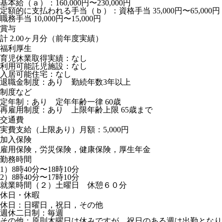
基本給（ａ）：160,000円〜230,000円
定額的に支払われる手当（ｂ）：資格手当 35,000円〜65,000円
職務手当 10,000円〜15,000円
賞与
計 2.00ヶ月分（前年度実績）
福利厚生
育児休業取得実績：なし
利用可能託児施設：なし
入居可能住宅：なし
退職金制度：あり 勤続年数3年以上
制度など
定年制：あり 定年年齢一律 60歳
再雇用制度：あり 上限年齢上限 65歳まで
交通費
実費支給（上限あり）月額：5,000円
加入保険
雇用保険，労災保険，健康保険，厚生年金
勤務時間
1）8時40分〜18時10分
2）8時40分〜17時10分
就業時間（２）土曜日 休憩６０分
休日・休暇
休日：日曜日，祝日，その他
週休二日制：毎週
その他：原則木曜日は休みですが、祝日のある週は出勤となり