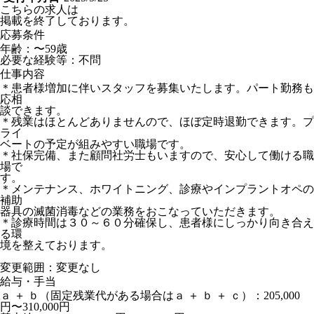
こちらの求人は
掲載を終了しております。
応募条件
年齢：〜59歳
必要な経験等：不問
仕事内容
＊患者様増加に伴いスタッフを募集いたします。パート勤務も
応相
談できます。
＊残業はほとんどありませんので、ほぼ定時退勤できます。プ
ライ
ベートの予定が組みやすい職場です。
＊社保完備、また顧問社労士もいますので、安心して働ける職
場で
す。
＊メンテナンス、ホワイトニング、診療やインプラントオペの
補助
器具の滅菌消毒などの業務をおこなっていただきます。
＊診療時間は３０～６０分確保し、患者様にしっかり向き合え
る環
境を整えております。
変更範囲：変更なし
給与・手当
ａ ＋ ｂ（固定残業代がある場合はａ ＋ ｂ ＋ ｃ）：205,000
円〜310,000円