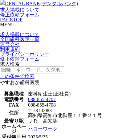
求人掲載について
修正依頼フォーム
PAGETOP
MENU
求人掲載について
全国歯科医院一覧
運営会社
利用規約
プライバシーポリシー
修正依頼フォーム
求人検索
この条件で検索
やすおか歯科医院
募集職種
歯科衛生士(正社員)
電話番号
088-855-4707
FAX
088-855-4708
〒781-0083
住所
高知県高知市北御座１１番２１号
最寄り駅
ＪＲ 高知駅
ホームペー
ハローワーク
ジ
受付年月日
2025/5/25