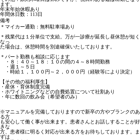
ます。
年末年始休暇あり
年間休日数：113日
備考
＊マイカー通勤：無料駐車場あり
＊残業代は１分単位で支給。万が一診療が延長し昼休憩が短く
なっ
た場合は、休憩時間を別途確保いたしております。
＊パート勤務も相談に応じます
・８：４０～１８：１０の間の４～８時間勤務
・週１～５日
・時給１，１００円～２，０００円（経験等により決定）
【その他の福利厚生】
・産休・育休制度完備
・ホワイトニングなどの自費処置について社割あり
・年に数回の飲み会（希望者のみ）
※マニュアルを完備しておりますので新卒の方やブランクのあ
る方
も安心して働く事が出来ます。患者さんとお話しすることが好
きな
方、患者様に明るく対応が出来る方をお待ちしております。ま
ずは