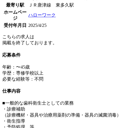
最寄り駅
ＪＲ唐津線 東多久駅
ホームペー
ハローワーク
ジ
受付年月日
2025/4/25
こちらの求人は
掲載を終了しております。
応募条件
年齢：〜45歳
学歴：専修学校以上
必要な経験等：不問
仕事内容
■一般的な歯科衛生士としての業務
・診療補助
（診療機材・器具や治療用薬剤の準備・器具の滅菌消毒）
・衛生指導
・予防処理 等