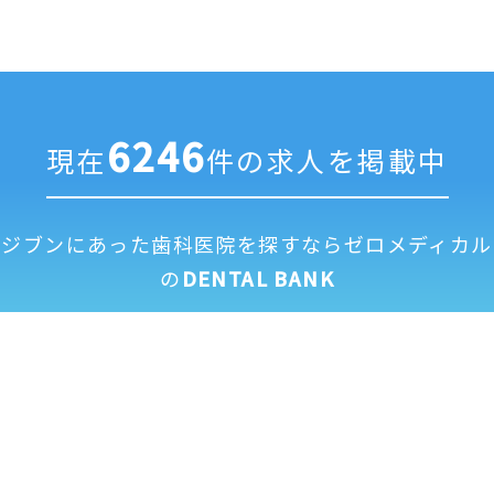
6246
現在
件の求人を掲載中
ジブンにあった歯科医院を探すなら
ゼロメディカル
の
DENTAL BANK
求人掲載に
全国歯科医
運営
利用
個人情報保
修正依頼フ
ついて
院一覧
会社
規約
護方針
ォーム
© 2026 ZEROMEDICAL