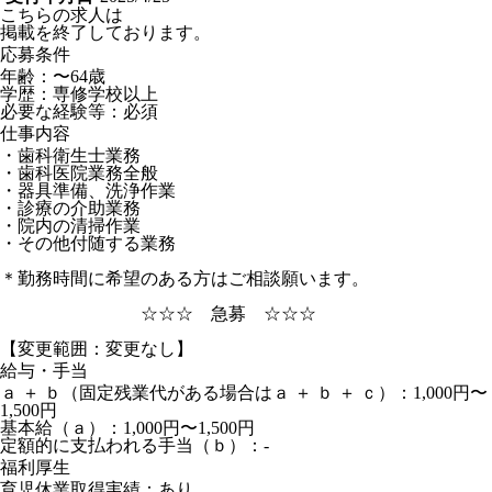
こちらの求人は
掲載を終了しております。
応募条件
年齢：〜64歳
学歴：専修学校以上
必要な経験等：必須
仕事内容
・歯科衛生士業務
・歯科医院業務全般
・器具準備、洗浄作業
・診療の介助業務
・院内の清掃作業
・その他付随する業務
＊勤務時間に希望のある方はご相談願います。
☆☆☆ 急募 ☆☆☆
【変更範囲：変更なし】
給与・手当
ａ ＋ ｂ（固定残業代がある場合はａ ＋ ｂ ＋ ｃ）：1,000円〜
1,500円
基本給（ａ）：1,000円〜1,500円
定額的に支払われる手当（ｂ）：-
福利厚生
育児休業取得実績：あり