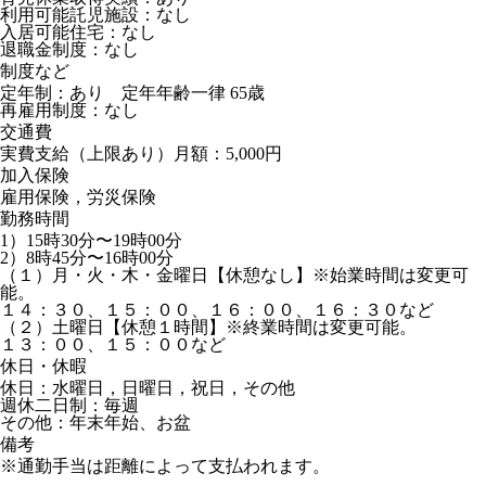
利用可能託児施設：なし
入居可能住宅：なし
退職金制度：なし
制度など
定年制：あり 定年年齢一律 65歳
再雇用制度：なし
交通費
実費支給（上限あり）月額：5,000円
加入保険
雇用保険，労災保険
勤務時間
1）15時30分〜19時00分
2）8時45分〜16時00分
（１）月・火・木・金曜日【休憩なし】※始業時間は変更可
能。
１４：３０、１５：００、１６：００、１６：３０など
（２）土曜日【休憩１時間】※終業時間は変更可能。
１３：００、１５：００など
休日・休暇
休日：水曜日，日曜日，祝日，その他
週休二日制：毎週
その他：年末年始、お盆
備考
※通勤手当は距離によって支払われます。