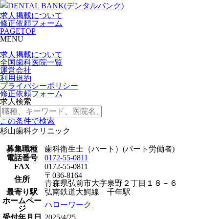
求人掲載について
修正依頼フォーム
PAGETOP
MENU
求人掲載について
全国歯科医院一覧
運営会社
利用規約
プライバシーポリシー
修正依頼フォーム
求人検索
この条件で検索
杉山歯科クリニック
募集職種
歯科衛生士（パート）(パート労働者)
電話番号
0172-55-0811
FAX
0172-55-0811
〒036-8164
住所
青森県弘前市大字泉野２丁目１８－６
最寄り駅
弘南鉄道大鰐線 千年駅
ホームペー
ハローワーク
ジ
受付年月日
2025/4/25