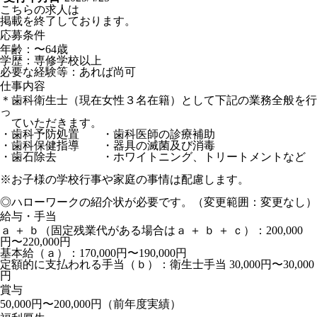
こちらの求人は
掲載を終了しております。
応募条件
年齢：〜64歳
学歴：専修学校以上
必要な経験等：あれば尚可
仕事内容
＊歯科衛生士（現在女性３名在籍）として下記の業務全般を行
っ
ていただきます。
・歯科予防処置 ・歯科医師の診療補助
・歯科保健指導 ・器具の滅菌及び消毒
・歯石除去 ・ホワイトニング、トリートメントなど
※お子様の学校行事や家庭の事情は配慮します。
◎ハローワークの紹介状が必要です。（変更範囲：変更なし）
給与・手当
ａ ＋ ｂ（固定残業代がある場合はａ ＋ ｂ ＋ ｃ）：200,000
円〜220,000円
基本給（ａ）：170,000円〜190,000円
定額的に支払われる手当（ｂ）：衛生士手当 30,000円〜30,000
円
賞与
50,000円〜200,000円（前年度実績）