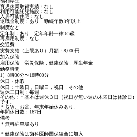
福利厚生
育児休業取得実績：なし
利用可能託児施設：なし
入居可能住宅：なし
退職金制度：あり 勤続年数3年以上
制度など
定年制：あり 定年年齢一律 65歳
再雇用制度：なし
交通費
実費支給（上限あり）月額：8,000円
加入保険
雇用保険，労災保険，健康保険，厚生年金
勤務時間
1）8時30分〜18時00分
休日・休暇
休日：土曜日，日曜日，祝日，その他
週休二日制：毎週
その他：＊基本は週休３日（祝日が無い週の木曜日は休診日）
です。
＊ＧＷ、お盆、年末年始休みあり。
年間休日数：167日
備考
＊無料駐車場あり
＊健康保険は歯科医師国保組合に加入