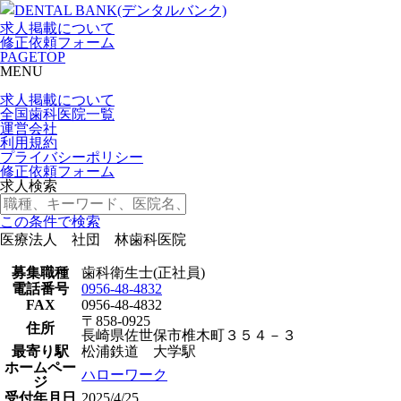
求人掲載について
修正依頼フォーム
PAGETOP
MENU
求人掲載について
全国歯科医院一覧
運営会社
利用規約
プライバシーポリシー
修正依頼フォーム
求人検索
この条件で検索
医療法人 社団 林歯科医院
募集職種
歯科衛生士(正社員)
電話番号
0956-48-4832
FAX
0956-48-4832
〒858-0925
住所
長崎県佐世保市椎木町３５４－３
最寄り駅
松浦鉄道 大学駅
ホームペー
ハローワーク
ジ
受付年月日
2025/4/25