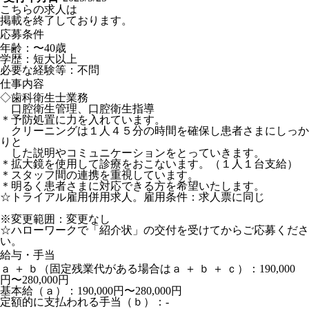
こちらの求人は
掲載を終了しております。
応募条件
年齢：〜40歳
学歴：短大以上
必要な経験等：不問
仕事内容
◇歯科衛生士業務
口腔衛生管理、口腔衛生指導
＊予防処置に力を入れています。
クリーニングは１人４５分の時間を確保し患者さまにしっか
りと
した説明やコミュニケーションをとっていきます。
＊拡大鏡を使用して診療をおこないます。（１人１台支給）
＊スタッフ間の連携を重視しています。
＊明るく患者さまに対応できる方を希望いたします。
☆トライアル雇用併用求人。雇用条件：求人票に同じ
※変更範囲：変更なし
☆ハローワークで「紹介状」の交付を受けてからご応募くださ
い。
給与・手当
ａ ＋ ｂ（固定残業代がある場合はａ ＋ ｂ ＋ ｃ）：190,000
円〜280,000円
基本給（ａ）：190,000円〜280,000円
定額的に支払われる手当（ｂ）：-