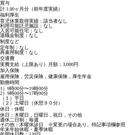
賞与
計 1.00ヶ月分（前年度実績）
福利厚生
育児休業取得実績：該当者なし
利用可能託児施設：なし
入居可能住宅：なし
退職金制度：なし
制度など
定年制：なし
再雇用制度：なし
交通費
実費支給（上限あり）月額：3,000円
加入保険
雇用保険，労災保険，健康保険，厚生年金
勤務時間
1）9時00分〜19時00分
2）9時00分〜17時00分
（１）平日
（２）土曜日（休憩９０分）
休日・休暇
休日：木曜日，日曜日，祝日，その他
週休二日制：毎週
その他：木曜休診日 ※変更の場合あり。特記事項欄参照
年末年始休暇・夏季休暇
年間休日数：130日