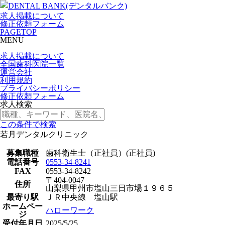
求人掲載について
修正依頼フォーム
PAGETOP
MENU
求人掲載について
全国歯科医院一覧
運営会社
利用規約
プライバシーポリシー
修正依頼フォーム
求人検索
この条件で検索
若月デンタルクリニック
募集職種
歯科衛生士（正社員）(正社員)
電話番号
0553-34-8241
FAX
0553-34-8242
〒404-0047
住所
山梨県甲州市塩山三日市場１９６５
最寄り駅
ＪＲ中央線 塩山駅
ホームペー
ハローワーク
ジ
受付年月日
2025/5/25