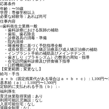
応募条件
年齢：〜59歳
学歴：専修学校以上
必要な経験等：あれば尚可
仕事内容
○歯科衛生士業務一般
・歯科診療における医師の補助
・歯垢、歯石除去
・診療器具の消毒・準備
・院内清掃
・唾液検査に基づく予防指導全般
・成長発育に基づく矯正治療及び成人矯正治療の補助
・インプラント手術の補助及びメインテナンス
・歯ぎしり（ブラキシズム）の弊害の周知・指導
・在宅訪問歯科診療及び摂食嚥下指導
・口腔機能訓
【変更範囲；変更なし】
給与・手当
ａ ＋ ｂ（固定残業代がある場合はａ ＋ ｂ ＋ ｃ）：1,100円〜1,
基本給（ａ）：1,100円〜1,500円
定額的に支払われる手当（ｂ）：-
福利厚生
育児休業取得実績：あり
利用可能託児施設：なし
入居可能住宅：なし
退職金制度：なし