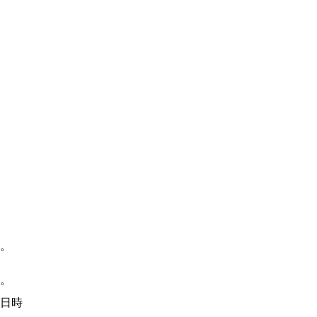
す。
。
日時