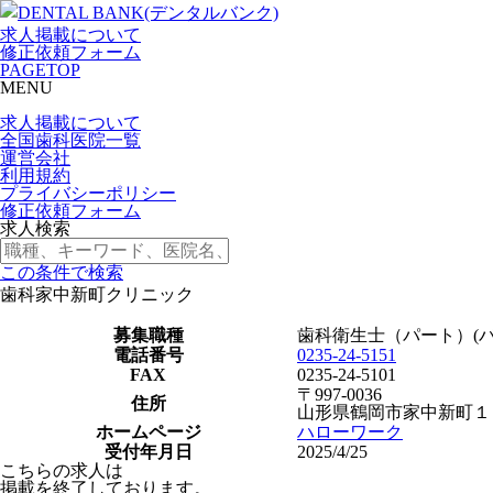
求人掲載について
修正依頼フォーム
PAGETOP
MENU
求人掲載について
全国歯科医院一覧
運営会社
利用規約
プライバシーポリシー
修正依頼フォーム
求人検索
この条件で検索
歯科家中新町クリニック
募集職種
歯科衛生士（パート）(パ
電話番号
0235-24-5151
FAX
0235-24-5101
〒997-0036
住所
山形県鶴岡市家中新町１
ホームページ
ハローワーク
受付年月日
2025/4/25
こちらの求人は
掲載を終了しております。