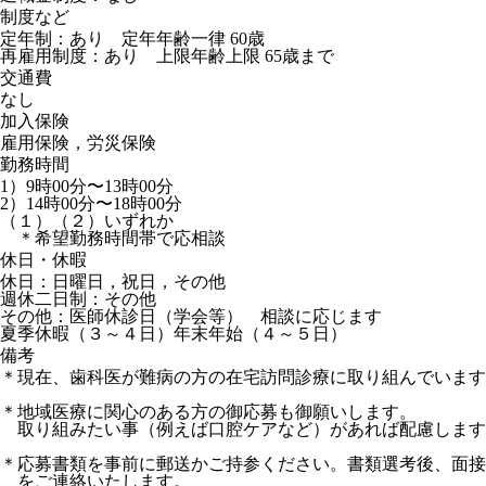
制度など
定年制：あり 定年年齢一律 60歳
再雇用制度：あり 上限年齢上限 65歳まで
交通費
なし
加入保険
雇用保険，労災保険
勤務時間
1）9時00分〜13時00分
2）14時00分〜18時00分
（１）（２）いずれか
＊希望勤務時間帯で応相談
休日・休暇
休日：日曜日，祝日，その他
週休二日制：その他
その他：医師休診日（学会等） 相談に応じます
夏季休暇（３～４日）年末年始（４～５日）
備考
＊現在、歯科医が難病の方の在宅訪問診療に取り組んでいま
＊地域医療に関心のある方の御応募も御願いします。
取り組みたい事（例えば口腔ケアなど）があれば配慮します
＊応募書類を事前に郵送かご持参ください。書類選考後、面接
をご連絡いたします。