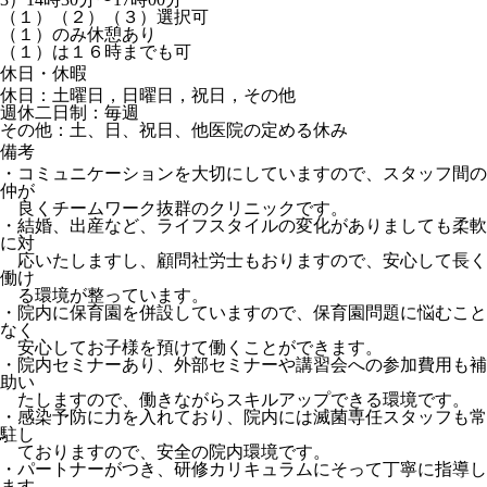
（１）（２）（３）選択可
（１）のみ休憩あり
（１）は１６時までも可
休日・休暇
休日：土曜日，日曜日，祝日，その他
週休二日制：毎週
その他：土、日、祝日、他医院の定める休み
備考
・コミュニケーションを大切にしていますので、スタッフ間の
仲が
良くチームワーク抜群のクリニックです。
・結婚、出産など、ライフスタイルの変化がありましても柔軟
に対
応いたしますし、顧問社労士もおりますので、安心して長く
働け
る環境が整っています。
・院内に保育園を併設していますので、保育園問題に悩むこと
なく
安心してお子様を預けて働くことができます。
・院内セミナーあり、外部セミナーや講習会への参加費用も補
助い
たしますので、働きながらスキルアップできる環境です。
・感染予防に力を入れており、院内には滅菌専任スタッフも常
駐し
ておりますので、安全の院内環境です。
・パートナーがつき、研修カリキュラムにそって丁寧に指導し
ます