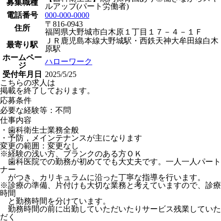
募集職種
ルアップ(パート労働者)
電話番号
000-000-0000
〒816-0943
住所
福岡県大野城市白木原１丁目１７－４－１Ｆ
ＪＲ鹿児島本線大野城駅・西鉄天神大牟田線白木
最寄り駅
原駅
ホームペー
ハローワーク
ジ
受付年月日
2025/5/25
こちらの求人は
掲載を終了しております。
応募条件
必要な経験等：不問
仕事内容
・歯科衛生士業務全般
・予防，メインテナンスが主になります
変更の範囲：変更なし
※経験の浅い方、ブランクのある方ＯＫ
歯科医院での勤務が初めてでも大丈夫です。一人一人パート
ナー
がつき、カリキュラムに沿った丁寧な指導を行います。
※診療の準備、片付けも大切な業務と考えていますので、診療
時間
と勤務時間を分けています。
勤務時間の前に出勤していただいたりサービス残業していた
だく