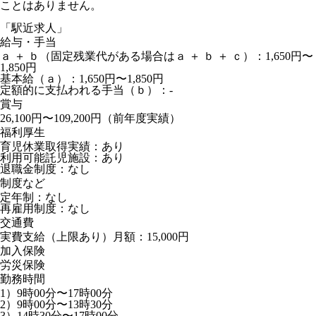
ことはありません。
「駅近求人」
給与・手当
ａ ＋ ｂ（固定残業代がある場合はａ ＋ ｂ ＋ ｃ）：1,650円〜
1,850円
基本給（ａ）：1,650円〜1,850円
定額的に支払われる手当（ｂ）：-
賞与
26,100円〜109,200円（前年度実績）
福利厚生
育児休業取得実績：あり
利用可能託児施設：あり
退職金制度：なし
制度など
定年制：なし
再雇用制度：なし
交通費
実費支給（上限あり）月額：15,000円
加入保険
労災保険
勤務時間
1）9時00分〜17時00分
2）9時00分〜13時30分
3）14時30分〜17時00分