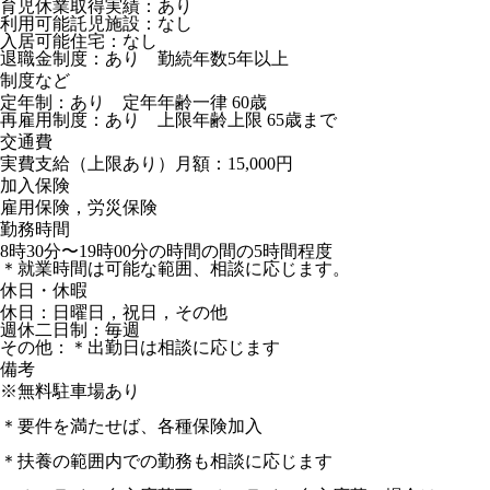
育児休業取得実績：あり
利用可能託児施設：なし
入居可能住宅：なし
退職金制度：あり 勤続年数5年以上
制度など
定年制：あり 定年年齢一律 60歳
再雇用制度：あり 上限年齢上限 65歳まで
交通費
実費支給（上限あり）月額：15,000円
加入保険
雇用保険，労災保険
勤務時間
8時30分〜19時00分の時間の間の5時間程度
＊就業時間は可能な範囲、相談に応じます。
休日・休暇
休日：日曜日，祝日，その他
週休二日制：毎週
その他：＊出勤日は相談に応じます
備考
※無料駐車場あり
＊要件を満たせば、各種保険加入
＊扶養の範囲内での勤務も相談に応じます