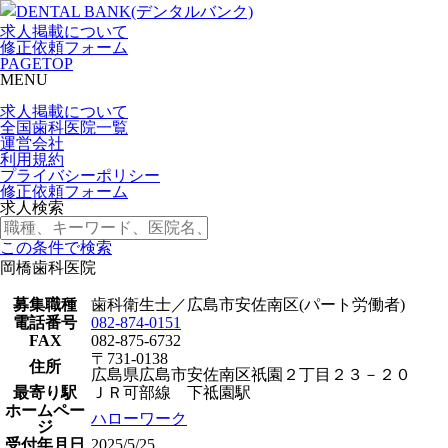
求人掲載について
修正依頼フォーム
PAGETOP
MENU
求人掲載について
全国歯科医院一覧
運営会社
利用規約
プライバシーポリシー
修正依頼フォーム
求人検索
この条件で検索
岡橋歯科医院
募集職種
歯科衛生士／広島市安佐南区(パート労働者)
電話番号
082-874-0151
FAX
082-875-6732
〒731-0138
住所
広島県広島市安佐南区祇園２丁目２３－２０
最寄り駅
ＪＲ可部線 下祗園駅
ホームペー
ハローワーク
ジ
受付年月日
2025/5/25