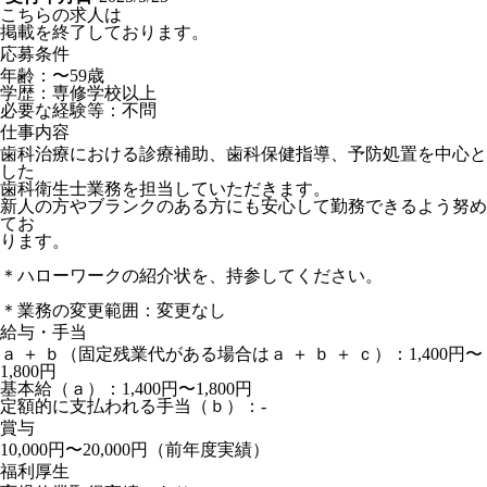
こちらの求人は
掲載を終了しております。
応募条件
年齢：〜59歳
学歴：専修学校以上
必要な経験等：不問
仕事内容
歯科治療における診療補助、歯科保健指導、予防処置を中心と
した
歯科衛生士業務を担当していただきます。
新人の方やブランクのある方にも安心して勤務できるよう努め
てお
ります。
＊ハローワークの紹介状を、持参してください。
＊業務の変更範囲：変更なし
給与・手当
ａ ＋ ｂ（固定残業代がある場合はａ ＋ ｂ ＋ ｃ）：1,400円〜
1,800円
基本給（ａ）：1,400円〜1,800円
定額的に支払われる手当（ｂ）：-
賞与
10,000円〜20,000円（前年度実績）
福利厚生