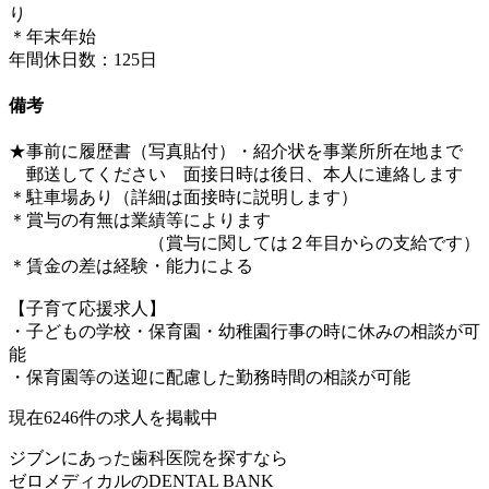
り
＊年末年始
年間休日数：125日
備考
★事前に履歴書（写真貼付）・紹介状を事業所所在地まで
郵送してください 面接日時は後日、本人に連絡します
＊駐車場あり（詳細は面接時に説明します）
＊賞与の有無は業績等によります
（賞与に関しては２年目からの支給です）
＊賃金の差は経験・能力による
【子育て応援求人】
・子どもの学校・保育園・幼稚園行事の時に休みの相談が可
能
・保育園等の送迎に配慮した勤務時間の相談が可能
現在
6246
件の求人を掲載中
ジブンにあった歯科医院を探すなら
ゼロメディカルの
DENTAL BANK