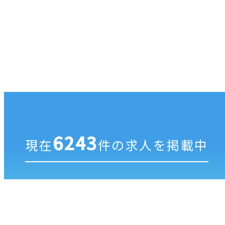
6243
現在
件の求人を掲載中
ジブンにあった歯科医院を探すなら
ゼロメディカ
の
DENTAL BANK