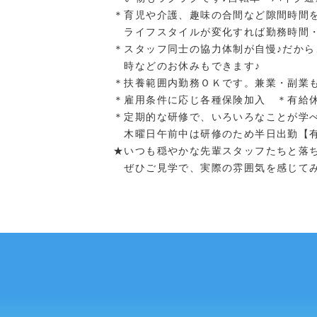
＊育児や介護、趣味の合間など隙間時間
ライフスタイルが変化すれば勤務時間・
＊スタッフ同士の協力体制が自慢♪だか
時などのお休みもできます♪
＊扶養範囲内勤務ＯＫです。兼業・副業
＊雇用条件に応じ各種保険加入 ＊有給
＊定期的な研修で、いろいろなことが学
木曜日午前中は研修のため半日出勤【有
★いつも穏やかな先輩スタッフたちと落
ぜひご見学で、実際の雰囲気を感じてみ