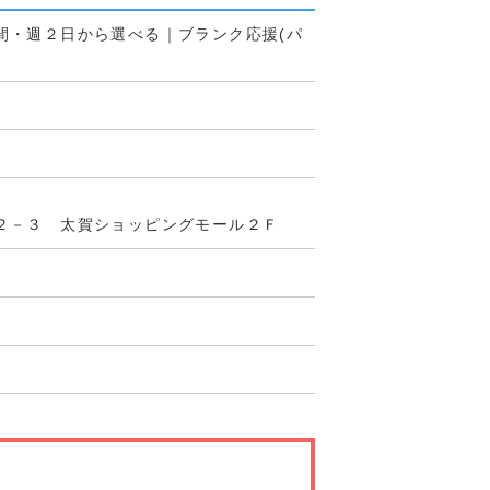
間・週２日から選べる｜ブランク応援(パ
２－３ 太賀ショッピングモール２Ｆ