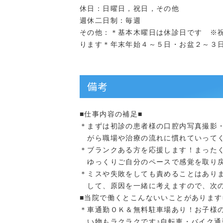
休日：日曜日，祝日，その他
週休二日制：毎週
その他：＊基本木曜日は休診日です ※
ります＊年末年始４～５日・お盆２～３
備考
■仕事内容の補足■
＊まずは初診の患者様の口腔内写真撮影
がら職場や治療の流れに慣れていってく
＊ブランクある方を応援します！まった
ゆっくりご自分のペースで感覚を取り戻
＊ミスや失敗をしても責めることはあり
して、原因を一緒に考えますので、次の
■当院で働くとこんないいことがあります
＊車通勤ＯＫ＆無料駐車場あり！お子様
い物もラクラクです♪自転車・バイク通