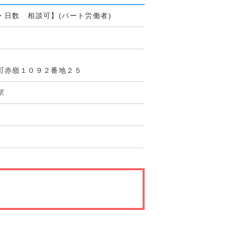
・日数 相談可】(パート労働者)
町赤嶺１０９２番地２５
駅