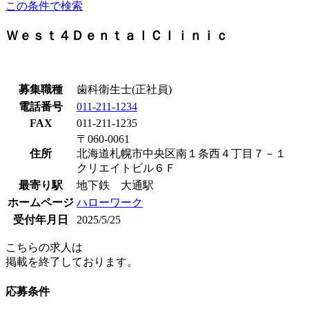
この条件で検索
Ｗｅｓｔ４ＤｅｎｔａｌＣｌｉｎｉｃ
募集職種
歯科衛生士(正社員)
電話番号
011-211-1234
FAX
011-211-1235
〒060-0061
住所
北海道札幌市中央区南１条西４丁目７－１
クリエイトビル６Ｆ
最寄り駅
地下鉄 大通駅
ホームページ
ハローワーク
受付年月日
2025/5/25
こちらの求人は
掲載を終了しております。
応募条件