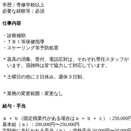
学歴：専修学校以上
必要な経験等：必須
仕事内容
・診療補助
・ＴＢＩ等保健指導
・スケーリング等予防処置
＊器具の消毒、受付、電話応対は、それぞれ専任スタッフが
います。混雑時は皆で協力して対応しています。
＊土曜日の他に２日休み。週休３日制。
＊業務の変更範囲：変更なし
給与・手当
ａ ＋ ｂ（固定残業代がある場合はａ ＋ ｂ ＋ ｃ）：250,000円〜
基本給（ａ）：200,000円〜250,000円
定額的に支払われる手当（ｂ）：資格手当 50,000円〜50,000