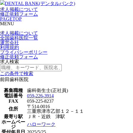
求人掲載について
修正依頼フォーム
PAGETOP
MENU
求人掲載について
全国歯科医院一覧
運営会社
利用規約
プライバシーポリシー
修正依頼フォーム
求人検索
この条件で検索
前田歯科医院
募集職種
歯科衛生士(正社員)
電話番号
059-226-3914
FAX
059-225-8237
〒514-0016
住所
三重県津市乙部１２－１１
最寄り駅
ＪＲ・近鉄 津駅
ホームペー
ハローワーク
ジ
受付年月日
2025/5/25