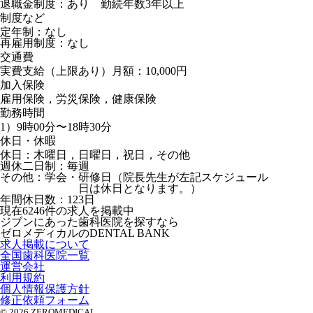
退職金制度：あり 勤続年数3年以上
制度など
定年制：なし
再雇用制度：なし
交通費
実費支給（上限あり）月額：10,000円
加入保険
雇用保険，労災保険，健康保険
勤務時間
1）9時00分〜18時30分
休日・休暇
休日：木曜日，日曜日，祝日，その他
週休二日制：毎週
その他：学会・研修日（院長先生が左記スケジュール
日は休日となります。）
年間休日数：123日
現在
6246
件の求人を掲載中
ジブンにあった歯科医院を探すなら
ゼロメディカルの
DENTAL BANK
求人掲載について
全国歯科医院一覧
運営会社
利用規約
個人情報保護方針
修正依頼フォーム
© 2026 ZEROMEDICAL