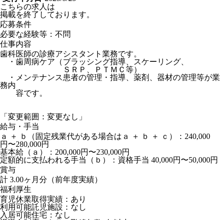
こちらの求人は
掲載を終了しております。
応募条件
必要な経験等：不問
仕事内容
歯科医師の診療アシスタント業務です。
・歯周病ケア（ブラッシング指導、スケーリング、
ＳＲＰ、ＰＴＭＣ等）
・メンテナンス患者の管理・指導、薬剤、器材の管理等が業
務内
容です。
「変更範囲：変更なし」
給与・手当
ａ ＋ ｂ（固定残業代がある場合はａ ＋ ｂ ＋ ｃ）：240,000
円〜280,000円
基本給（ａ）：200,000円〜230,000円
定額的に支払われる手当（ｂ）：資格手当 40,000円〜50,000円
賞与
計 3.00ヶ月分（前年度実績）
福利厚生
育児休業取得実績：あり
利用可能託児施設：なし
入居可能住宅：なし