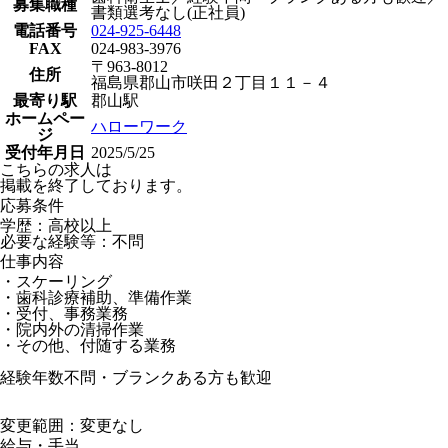
募集職種
書類選考なし(正社員)
電話番号
024-925-6448
FAX
024-983-3976
〒963-8012
住所
福島県郡山市咲田２丁目１１－４
最寄り駅
郡山駅
ホームペー
ハローワーク
ジ
受付年月日
2025/5/25
こちらの求人は
掲載を終了しております。
応募条件
学歴：高校以上
必要な経験等：不問
仕事内容
・スケーリング
・歯科診療補助、準備作業
・受付、事務業務
・院内外の清掃作業
・その他、付随する業務
経験年数不問・ブランクある方も歓迎
変更範囲：変更なし
給与・手当