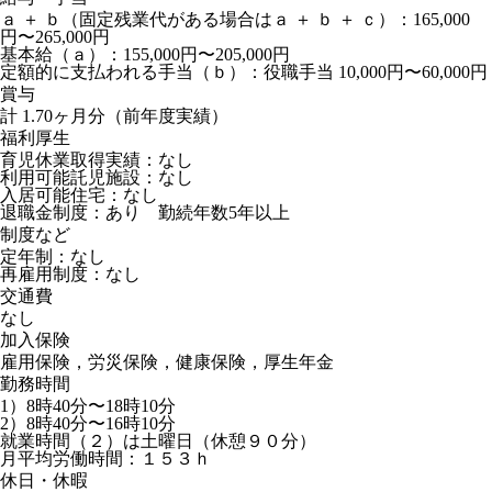
ａ ＋ ｂ（固定残業代がある場合はａ ＋ ｂ ＋ ｃ）：165,000
円〜265,000円
基本給（ａ）：155,000円〜205,000円
定額的に支払われる手当（ｂ）：役職手当 10,000円〜60,000円
賞与
計 1.70ヶ月分（前年度実績）
福利厚生
育児休業取得実績：なし
利用可能託児施設：なし
入居可能住宅：なし
退職金制度：あり 勤続年数5年以上
制度など
定年制：なし
再雇用制度：なし
交通費
なし
加入保険
雇用保険，労災保険，健康保険，厚生年金
勤務時間
1）8時40分〜18時10分
2）8時40分〜16時10分
就業時間（２）は土曜日（休憩９０分）
月平均労働時間：１５３ｈ
休日・休暇