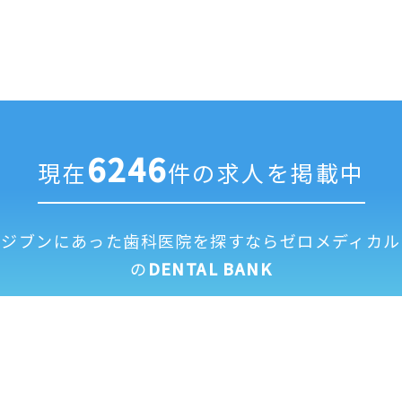
6246
現在
件の求人を掲載中
ジブンにあった歯科医院を探すなら
ゼロメディカル
の
DENTAL BANK
求人掲載に
全国歯科医
運営
利用
個人情報保
修正依頼フ
ついて
院一覧
会社
規約
護方針
ォーム