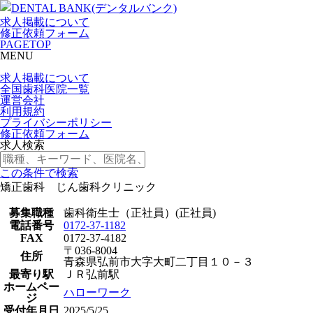
求人掲載について
修正依頼フォーム
PAGETOP
MENU
求人掲載について
全国歯科医院一覧
運営会社
利用規約
プライバシーポリシー
修正依頼フォーム
求人検索
この条件で検索
矯正歯科 じん歯科クリニック
募集職種
歯科衛生士（正社員）(正社員)
電話番号
0172-37-1182
FAX
0172-37-4182
〒036-8004
住所
青森県弘前市大字大町二丁目１０－３
最寄り駅
ＪＲ弘前駅
ホームペー
ハローワーク
ジ
受付年月日
2025/5/25