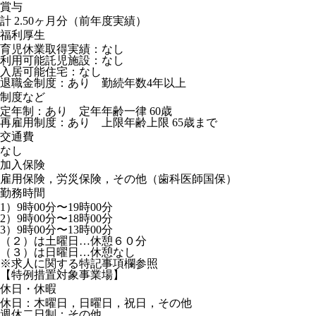
賞与
計 2.50ヶ月分（前年度実績）
福利厚生
育児休業取得実績：なし
利用可能託児施設：なし
入居可能住宅：なし
退職金制度：あり 勤続年数4年以上
制度など
定年制：あり 定年年齢一律 60歳
再雇用制度：あり 上限年齢上限 65歳まで
交通費
なし
加入保険
雇用保険，労災保険，その他（歯科医師国保）
勤務時間
1）9時00分〜19時00分
2）9時00分〜18時00分
3）9時00分〜13時00分
（２）は土曜日…休憩６０分
（３）は日曜日…休憩なし
※求人に関する特記事項欄参照
【特例措置対象事業場】
休日・休暇
休日：木曜日，日曜日，祝日，その他
週休二日制：その他