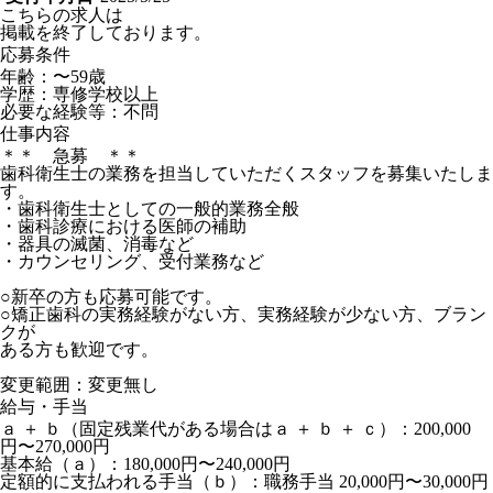
こちらの求人は
掲載を終了しております。
応募条件
年齢：〜59歳
学歴：専修学校以上
必要な経験等：不問
仕事内容
＊＊ 急募 ＊＊
歯科衛生士の業務を担当していただくスタッフを募集いたしま
す。
・歯科衛生士としての一般的業務全般
・歯科診療における医師の補助
・器具の滅菌、消毒など
・カウンセリング、受付業務など
○新卒の方も応募可能です。
○矯正歯科の実務経験がない方、実務経験が少ない方、ブラン
クが
ある方も歓迎です。
変更範囲：変更無し
給与・手当
ａ ＋ ｂ（固定残業代がある場合はａ ＋ ｂ ＋ ｃ）：200,000
円〜270,000円
基本給（ａ）：180,000円〜240,000円
定額的に支払われる手当（ｂ）：職務手当 20,000円〜30,000円