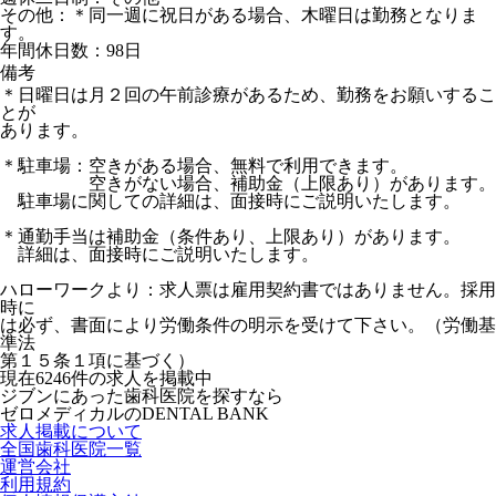
その他：＊同一週に祝日がある場合、木曜日は勤務となりま
す。
年間休日数：98日
備考
＊日曜日は月２回の午前診療があるため、勤務をお願いするこ
とが
あります。
＊駐車場：空きがある場合、無料で利用できます。
空きがない場合、補助金（上限あり）があります。
駐車場に関しての詳細は、面接時にご説明いたします。
＊通勤手当は補助金（条件あり、上限あり）があります。
詳細は、面接時にご説明いたします。
ハローワークより：求人票は雇用契約書ではありません。採用
時に
は必ず、書面により労働条件の明示を受けて下さい。（労働基
準法
第１５条１項に基づく）
現在
6246
件の求人を掲載中
ジブンにあった歯科医院を探すなら
ゼロメディカルの
DENTAL BANK
求人掲載について
全国歯科医院一覧
運営会社
利用規約