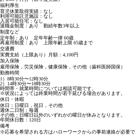
福利厚生
育児休業取得実績：なし
利用可能託児施設：なし
入居可能住宅：なし
退職金制度：あり 勤続年数3年以上
制度など
定年制：あり 定年年齢一律 60歳
再雇用制度：あり 上限年齢上限 65歳まで
交通費
実費支給（上限あり）月額：4,100円
加入保険
雇用保険，労災保険，健康保険，その他（歯科医師国保）
勤務時間
1）8時30分〜12時30分
2）14時30分〜18時30分
時間帯・就業時間については相談可能です。
※状況によっては終業時間が若干延びる場合があります。
休日・休暇
休日：日曜日，祝日，その他
週休二日制：毎週
その他：日曜日以外のいずれかの曜日が休みとなります。
年間休日数：120日
備考
※応募を希望される方はハローワークからの事前連絡が必要で