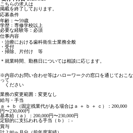
こちらの求人は
掲載を終了しております。
応募条件
年齢：〜59歳
学歴：専修学校以上
必要な経験等：必須
仕事内容
・治療における歯科衛生士業務全般
・受付
・掃除、片付け 等
＊就業時間、勤務日については相談に応じます。
※内容のお問い合わせ等はハローワークの窓口を通じておこな
って
ください
業務の変更範囲：変更なし
給与・手当
ａ ＋ ｂ（固定残業代がある場合はａ ＋ ｂ ＋ ｃ）：200,000
円〜230,000円
基本給（ａ）：200,000円〜230,000円
定額的に支払われる手当（ｂ）：-
賞与
計 2.80ヶ月分（前年度実績）