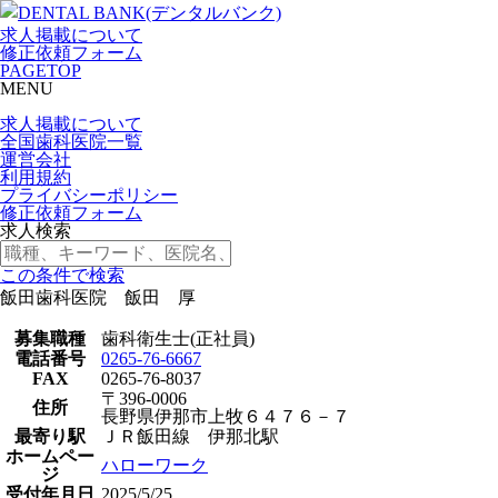
求人掲載について
修正依頼フォーム
PAGETOP
MENU
求人掲載について
全国歯科医院一覧
運営会社
利用規約
プライバシーポリシー
修正依頼フォーム
求人検索
この条件で検索
飯田歯科医院 飯田 厚
募集職種
歯科衛生士(正社員)
電話番号
0265-76-6667
FAX
0265-76-8037
〒396-0006
住所
長野県伊那市上牧６４７６－７
最寄り駅
ＪＲ飯田線 伊那北駅
ホームペー
ハローワーク
ジ
受付年月日
2025/5/25