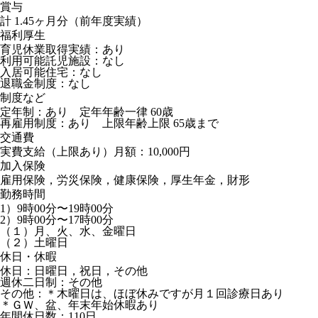
賞与
計 1.45ヶ月分（前年度実績）
福利厚生
育児休業取得実績：あり
利用可能託児施設：なし
入居可能住宅：なし
退職金制度：なし
制度など
定年制：あり 定年年齢一律 60歳
再雇用制度：あり 上限年齢上限 65歳まで
交通費
実費支給（上限あり）月額：10,000円
加入保険
雇用保険，労災保険，健康保険，厚生年金，財形
勤務時間
1）9時00分〜19時00分
2）9時00分〜17時00分
（１）月、火、水、金曜日
（２）土曜日
休日・休暇
休日：日曜日，祝日，その他
週休二日制：その他
その他：＊木曜日は、ほぼ休みですが月１回診療日あり
＊ＧＷ、盆、年末年始休暇あり
年間休日数：110日