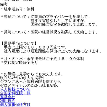
備考
＊駐車場あり：無料
＊昇給について：従業員のプライバシーを配慮して、
前年度実績なしとしていますが、
医院の経営状況を勘案して支給します。
＊賞与について：医院の経営状況を勘案して支給します。
【通勤手当について】
手当は上限で１０，０００円迄です。
社内規定により通勤距離を算出の上での支給になります。
＊月・火・水・金午後最終ご予約１８：００体制
＊交代制定時帰宅あり
＊お気軽に見学からでも大丈夫です。
現在
6246
件の求人を掲載中
ジブンにあった歯科医院を探すなら
ゼロメディカルの
DENTAL BANK
求人掲載について
全国歯科医院一覧
運営会社
利用規約
個人情報保護方針