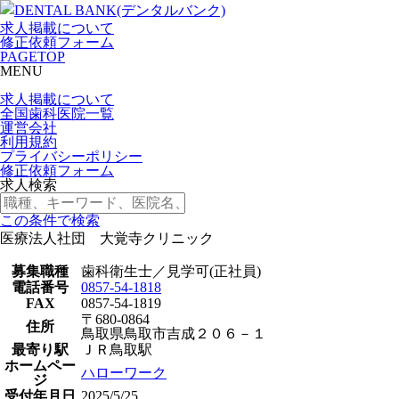
求人掲載について
修正依頼フォーム
PAGETOP
MENU
求人掲載について
全国歯科医院一覧
運営会社
利用規約
プライバシーポリシー
修正依頼フォーム
求人検索
この条件で検索
医療法人社団 大覚寺クリニック
募集職種
歯科衛生士／見学可(正社員)
電話番号
0857-54-1818
FAX
0857-54-1819
〒680-0864
住所
鳥取県鳥取市吉成２０６－１
最寄り駅
ＪＲ鳥取駅
ホームペー
ハローワーク
ジ
受付年月日
2025/5/25