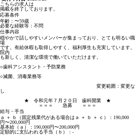
こちらの求人は
掲載を終了しております。
応募条件
年齢：〜59歳
必要な経験等：不問
仕事内容
穏やかで話しやすいメンバーが集まっており、とても明るい職
場
です。有給休暇も取得しやすく、福利厚生も充実しています。
院内
も新しく、清潔な環境で働いていただけます。
○歯科アシスタント・予防業務
○滅菌、消毒業務等
変更範囲：変更な
し
★ 令和元年７月２０日 歯科開業 ★
＝＝＝ 急募 ＝＝＝
給与・手当
ａ ＋ ｂ（固定残業代がある場合はａ ＋ ｂ ＋ ｃ）：190,000
円〜200,000円
基本給（ａ）：190,000円〜200,000円
定額的に支払われる手当（ｂ）：-