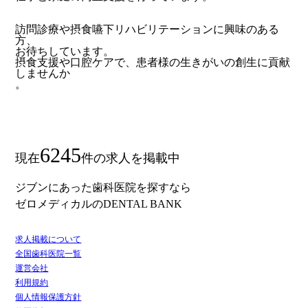
訪問診療や摂食嚥下リハビリテーションに興味のある
方、
お待ちしています。
摂食支援や口腔ケアで、患者様の生きがいの創生に貢献
しませんか
。
6245
現在
件の求人を掲載中
ジブンにあった歯科医院を探すなら
ゼロメディカルの
DENTAL BANK
求人掲載について
全国歯科医院一覧
運営会社
利用規約
個人情報保護方針