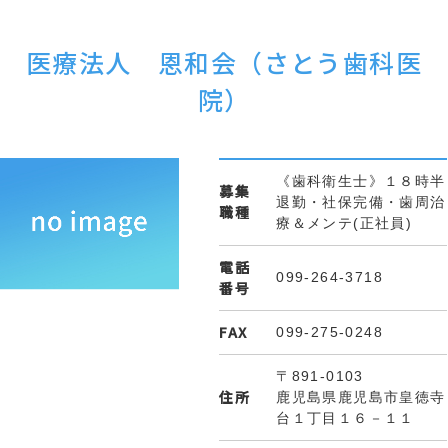
医療法人 恩和会（さとう歯科医
院）
《歯科衛生士》１８時半
募集
退勤・社保完備・歯周治
職種
療＆メンテ(正社員)
電話
099-264-3718
番号
FAX
099-275-0248
〒891-0103
住所
鹿児島県鹿児島市皇徳寺
台１丁目１６－１１