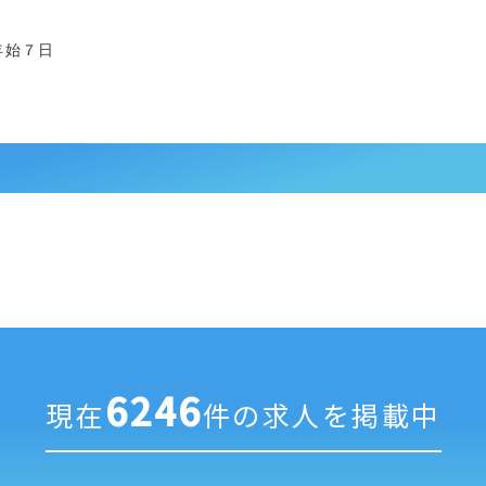
年始７日
6246
現在
件の求人を掲載中