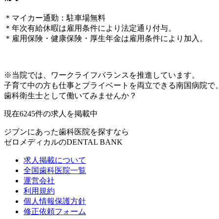
＊マイカー通勤：駐車場無料
＊年次有給休暇は雇用条件により法定通り付与。
＊雇用保険・健康保険・厚生年金は雇用条件により加入。
※当院では、ワークライフバランスを推進しています。
子育て中の方も仕事とプライベートを両立できる南国病院で
歯科衛生士として働いてみませんか？
現在
6245
件の求人を掲載中
ジブンにあった歯科医院を探すなら
ゼロメディカルの
DENTAL BANK
求人掲載について
全国歯科医院一覧
運営会社
利用規約
個人情報保護方針
修正依頼フォーム