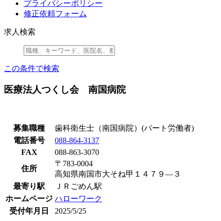
プライバシーポリシー
修正依頼フォーム
求人検索
この条件で検索
医療法人つくし会 南国病院
募集職種
歯科衛生士（南国病院）(パート労働者)
電話番号
088-864-3137
FAX
088-863-3070
〒783-0004
住所
高知県南国市大そね甲１４７９―３
最寄り駅
ＪＲごめん駅
ホームページ
ハローワーク
受付年月日
2025/5/25