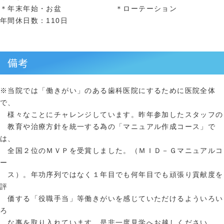
＊年末年始・お盆 ＊ローテーション
年間休日数：110日
備考
※当院では「働きがい」のある歯科医院にするために医院全体
で、
様々なことにチャレンジしています。昨年参加したスタッフの
教育や治療方針を統一する為の「マニュアル作成コース」で
は、
全国２位のＭＶＰを受賞しました。（ＭＩＤ－Ｇマニュアルコ
ー
ス）。年功序列ではなく１年目でも何年目でも頑張り貢献度を
評
価する「役職手当」等働きがいを感じていただけるよういろい
ろ
な事を取り入れています。是非一度見学へお越しください。