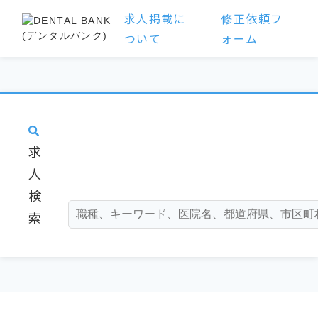
求人掲載に
修正依頼フ
ついて
ォーム
求
人
検
索