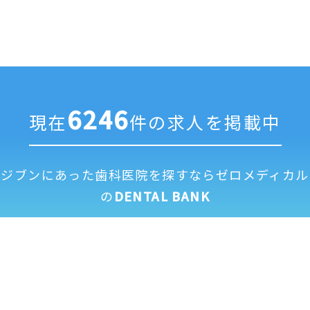
6246
現在
件の求人を掲載中
ジブンにあった歯科医院を探すなら
ゼロメディカル
の
DENTAL BANK
求人掲載に
全国歯科医
運営
利用
個人情報保
修正依頼フ
ついて
院一覧
会社
規約
護方針
ォーム
© 2026 ZEROMEDICAL