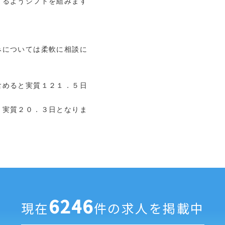
まるようシフトを組みます
）
みについては柔軟に相談に
含めると実質１２１．５日
実質２０．３日となりま
6246
現在
件の求人を掲載中